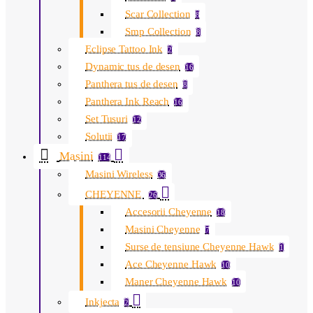
Scar Collection
8
Smp Collection
8
Eclipse Tattoo Ink
2
Dynamic tus de desen
16
Panthera tus de desen
8
Panthera Ink Reach
16
Set Tusuri
12
Solutii
17
Masini
114
Masini Wireless
36
CHEYENNE
26
Accesorii Cheyenne
18
Masini Cheyenne
7
Surse de tensiune Cheyenne Hawk
1
Ace Cheyenne Hawk
10
Maner Cheyenne Hawk
10
Inkjecta
2