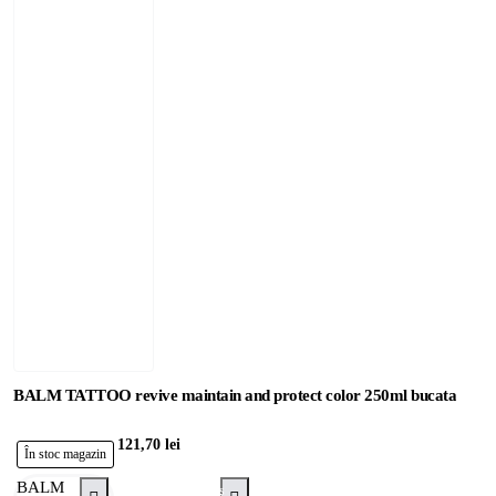
BALM TATTOO revive maintain and protect color 250ml bucata
121,70 lei
În stoc magazin
BALM
Adaugă în Coş