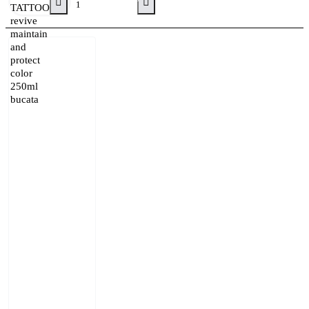
TATTOO
revive
maintain
and
protect
color
250ml
bucata