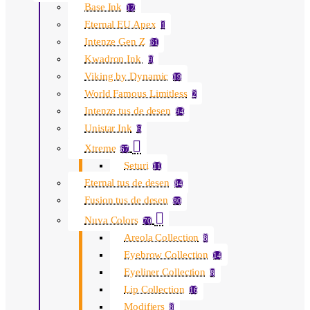
Base Ink
12
Eternal EU Apex
1
Intenze Gen Z
61
Kwadron Ink
9
Viking by Dynamic
19
World Famous Limitless
2
Intenze tus de desen
94
Unistar Ink
6
Xtreme
67
Seturi
11
Eternal tus de desen
84
Fusion tus de desen
80
Nuva Colors
70
Areola Collection
8
Eyebrow Collection
14
Eyeliner Collection
8
Lip Collection
16
Modifiers
8