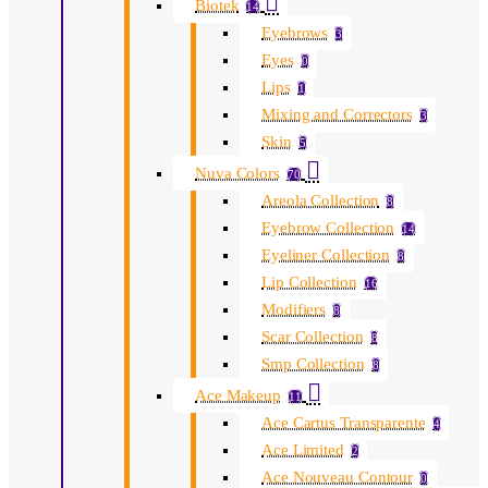
Biotek
14
Eyebrows
3
Eyes
0
Lips
1
Mixing and Correctors
3
Skin
5
Nuva Colors
70
Areola Collection
8
Eyebrow Collection
14
Eyeliner Collection
8
Lip Collection
16
Modifiers
8
Scar Collection
8
Smp Collection
8
Ace Makeup
11
Ace Cartus Transparente
4
Ace Limited
2
Ace Nouveau Contour
0