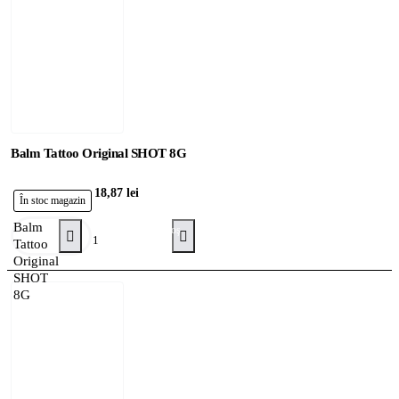
Balm Tattoo Original SHOT 8G
18,87 lei
În stoc magazin
Balm
Adaugă în Coş
Tattoo
Original
SHOT
8G