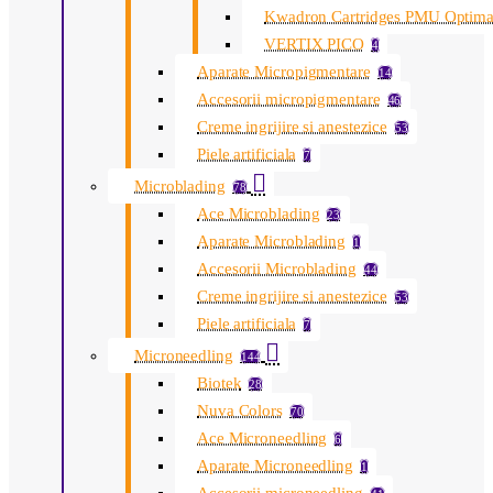
Kwadron Cartridges PMU Optim
VERTIX PICO
4
Aparate Micropigmentare
14
Accesorii micropigmentare
46
Creme ingrijire si anestezice
53
Piele artificiala
7
Microblading
78
Ace Microblading
23
Aparate Microblading
1
Accesorii Microblading
44
Creme ingrijire si anestezice
53
Piele artificiala
7
Microneedling
144
Biotek
28
Nuva Colors
70
Ace Microneedling
6
Aparate Microneedling
1