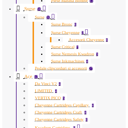
Piese Masina Bobine
12
Surse
58
Surse
31
Surse Bronc
6
Surse Cheyenne
2
Accesorii Cheyenne
8
Surse Critical
7
Surse Nemesis Kwadron
3
Surse Inkmachines
4
Pedale clipcorduri si accesorii
27
Ace
62
Da Vinci V2
4
LIMITED
4
VERTIX PICO
5
Cheyenne Cartridges Capillary
4
Cheyenne Cartridges Craft
4
Cheyenne Cartridges Safety
6
Kwadron Cartridges