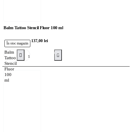
Balm Tattoo Stencil Fluor 100 ml
137,00 lei
În stoc magazin
Balm
Adaugă în Coş
Tattoo
Stencil
Fluor
100
ml