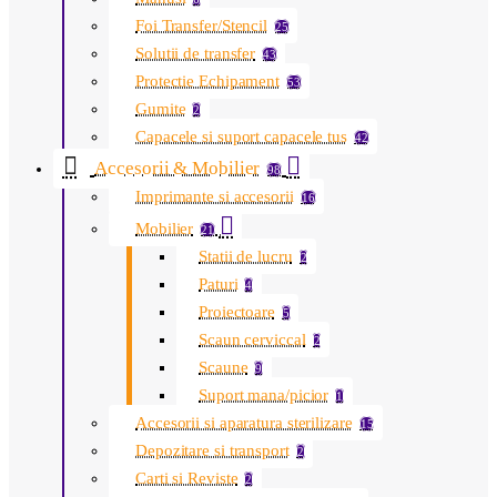
Foi Transfer/Stencil
25
Solutii de transfer
43
Protectie Echipament
53
Gumite
2
Capacele si suport capacele tus
42
Accesorii & Mobilier
98
Imprimante si accesorii
16
Mobilier
21
Statii de lucru
2
Paturi
4
Proiectoare
5
Scaun cerviccal
2
Scaune
9
Suport mana/picior
1
Accesorii si aparatura sterilizare
15
Depozitare si transport
2
Carti si Reviste
2