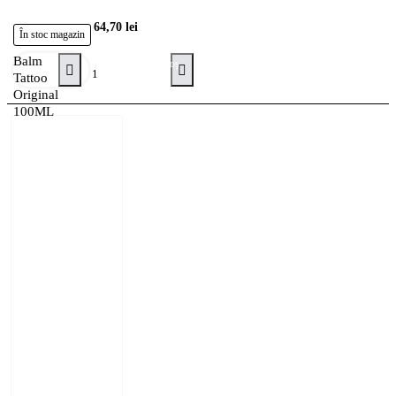
64,70 lei
În stoc magazin
Balm
Adaugă în Coş
Tattoo
Original
100ML