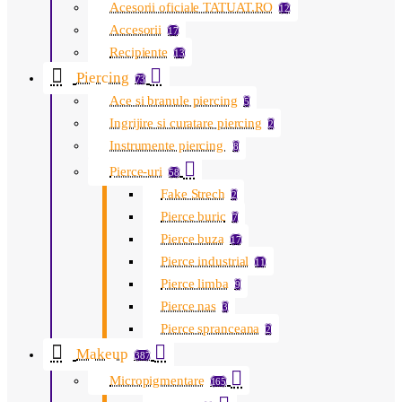
Acesorii oficiale TATUAT.RO
12
Accesorii
17
Recipiente
13
Piercing
73
Ace si branule piercing
5
Ingrijire si curatare piercing
2
Instrumente piercing
8
Pierce-uri
58
Fake Strech
2
Pierce buric
7
Pierce buza
17
Pierce industrial
11
Pierce limba
9
Pierce nas
3
Pierce spranceana
2
Makeup
387
Micropigmentare
165