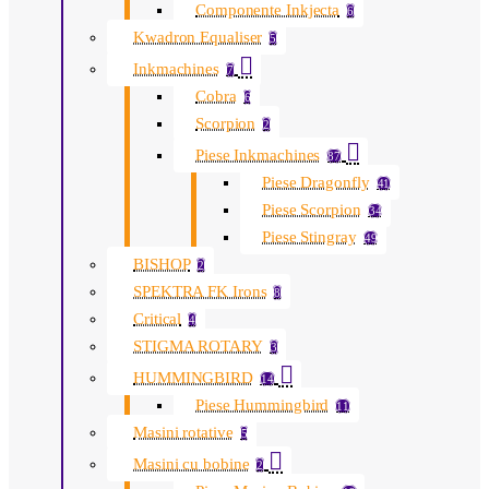
Componente Inkjecta
6
Kwadron Equaliser
5
Inkmachines
7
Cobra
6
Scorpion
2
Piese Inkmachines
87
Piese Dragonfly
41
Piese Scorpion
34
Piese Stingray
49
BISHOP
2
SPEKTRA FK Irons
8
Critical
4
STIGMA ROTARY
3
HUMMINGBIRD
14
Piese Hummingbird
11
Masini rotative
5
Masini cu bobine
2