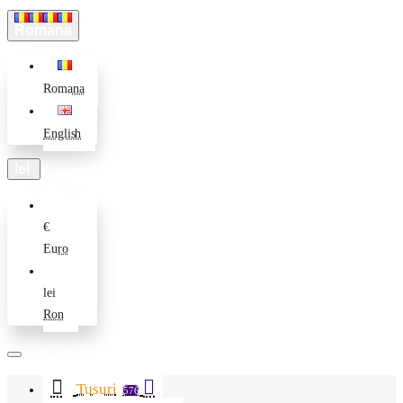
Romana
Romana
English
lei
€
Euro
lei
Ron
Tusuri
576