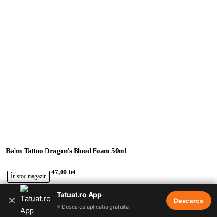
Balm Tattoo Dragon’s Blood Foam 50ml
47,00 lei
În stoc magazin
Balm
Adaugă în Coş
Tatuat.ro App
✕
Tattoo
Descarca
⭐ Descarca aplicatia gratuita
Dragon’s