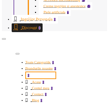
Accesorii microneedling
41
Creme ingrijire si anestezice
53
Piele artificiala
7
Ingrijire Personala
0
Discount
0
Toate Categoriile
0
Brandurile noastre
0
0
Acasa
0
Contul meu
0
Contact
0
Blog
0