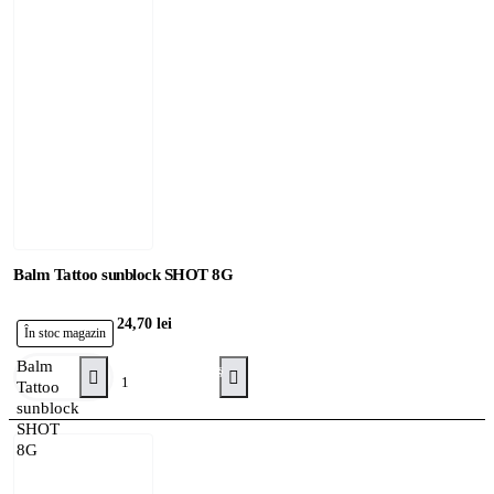
Balm Tattoo sunblock SHOT 8G
24,70 lei
În stoc magazin
Balm
Adaugă în Coş
Tattoo
sunblock
SHOT
8G