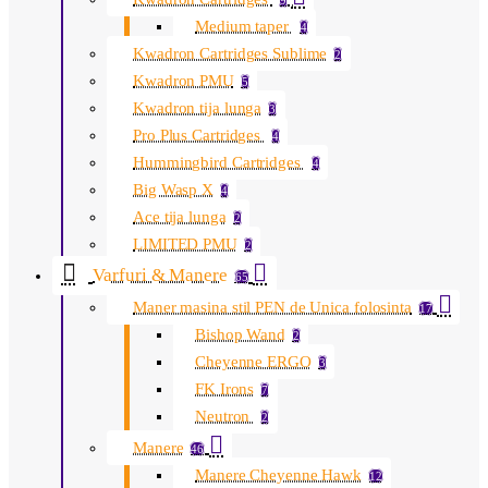
9
Medium taper
4
Kwadron Cartridges Sublime
2
Kwadron PMU
5
Kwadron tija lunga
3
Pro Plus Cartridges
4
Hummingbird Cartridges
4
Big Wasp X
4
Ace tija lunga
2
LIMITED PMU
2
Varfuri & Manere
65
Maner masina stil PEN de Unica folosinta
17
Bishop Wand
2
Cheyenne ERGO
3
FK Irons
7
Neutron
2
Manere
46
Manere Cheyenne Hawk
12