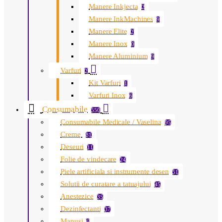
Manere Inkjecta
2
Manere InkMachines
9
Manere Elite
2
Manere Inox
0
Manere Aluminium
9
Varfuri
2
Kit Varfuri
1
Varfuri Inox
6
Consumabile
550
Consumabile Medicale / Vaselina
95
Creme
81
Deseuri
11
Folie de vindecare
24
Piele artificiala si instrumente desen
51
Solutii de curatare a tatuajului
45
Anestezice
35
Dezinfectanti
37
Manusi
6