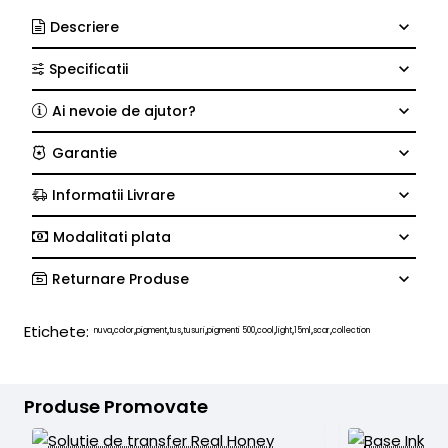
Descriere
Specificatii
Ai nevoie de ajutor?
Garantie
Informatii Livrare
Modalitati plata
Returnare Produse
Etichete:
nuva
color
pigment
tus
tusuri
pigmenti 500
cool
light
15ml
scar
collection
,
,
,
,
,
,
,
,
,
,
Produse Promovate