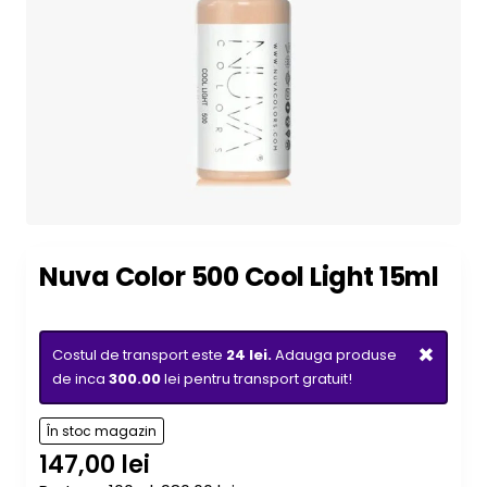
Nuva Color 500 Cool Light 15ml
×
Costul de transport este
24 lei.
Adauga produse
de inca
300.00
lei pentru transport gratuit!
În stoc magazin
147,00 lei