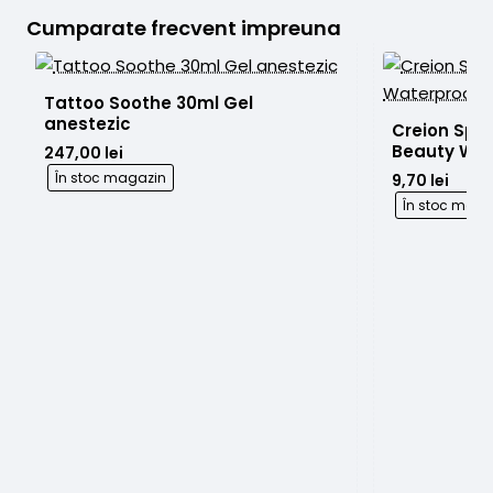
Real
White
Cumparate frecvent impreuna
Honey
120ml
Stencil
250g
Tattoo Soothe 30ml Gel 
anestezic 
Creion Spra
Beauty Wate
247,00 lei
No3
În stoc magazin
9,70 lei
În stoc maga