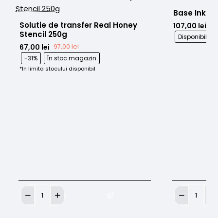
Base Ink Br
Solutie de transfer Real Honey 
107,00 lei
Stencil 250g
Disponibil l
67,00 lei
97,00 lei
-31%
În stoc magazin
*In limita stocului disponibil
Solutie
Base
de
Ink
transfer
Bright