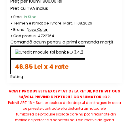
Preț per 100ml: 980,00 lei
Pret cu TVA inclus
Stoc:
In Stoc
Termen estimat de livrare: Marti, 11.08.2026
Brand:
Nuva Color
Cod produs:
4722764
Comandă acum pentru a primi comanda marți!
* poza este informativa
46.85 Lei x 4 rate
Rating
ACEST PRODUS ESTE EXCEPTAT DE LA RETUR, POTRIVIT OUG
34/2014 PRIVIND DREPTURILE CONSUMATORILOR.
Potrivit ART. 16 - Sunt exceptate de la dreptul de retragere in ceea
ce priveste contractele la distanta urmatoarele:
- furnizarea de produse sigilate care nu pot fi returnate din
motive de protectie a sanatatii sau din motive de igiena