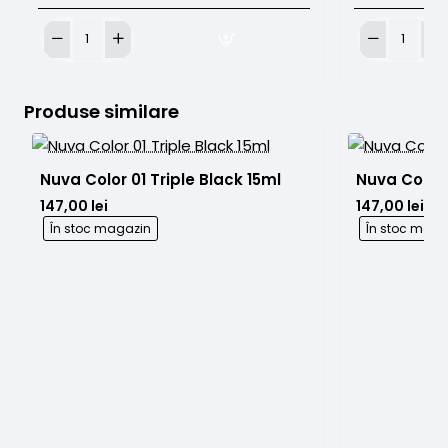
Tattoo
Creion
Soothe
Sprancene
30ml
Ultimate
Gel
Beauty
Produse similare
anestezic
Waterproof
Black/Brown
No3
Nuva Color 01 Triple Black 15ml
Nuva Color 
147,00 lei
147,00 lei
În stoc magazin
În stoc maga