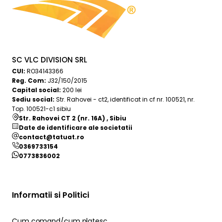
SC VLC DIVISION SRL
CUI:
RO34143366
Reg. Com:
J32/150/2015
Capital social:
200 lei
Sediu social:
Str. Rahovei - ct2, identificat in cf nr. 100521, nr.
Top. 100521-c1 sibiu
Str. Rahovei CT 2 (nr. 16A) , Sibiu
Date de identificare ale societatii
contact@tatuat.ro
0369733154
0773836002
Informatii si Politici
Cum comand/cum platesc