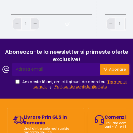
ACE
ACE
DE
DE
TATUAT
TATUAT
CARTUS
CARTUS
KWADRON
KWADRON
Aboneaza-te la newsletter si primeste oferte
F
M1
exclusive!
Adresa
Abonare
email
Am peste 18 ani, am citit şi sunt de acord cu
Termeni si
conditii
și
Politica de confidențialitate
.
Livrare Prin GLS in
Comenzi Te
Romania
Preluam comenzi 
Luni - Vineri 10:0
Unul dintre cele mai rapide
magazin on-line.