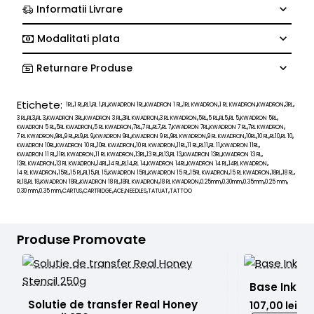
Informatii Livrare
Modalitati plata
Returnare Produse
Etichete:
1RL
1 RL
RL1
RL 1
RL
KWADRON 1RL
KWADRON 1 RL
1RL KWADRON
1 RL KWADRON
KWADRON
3RL
,
,
,
,
,
,
,
,
,
,
,
3 RL
RL3
RL 3
KWADRON 3RL
KWADRON 3 RL
3RL KWADRON
3 RL KWADRON
5RL
5 RL
RL5
RL 5
KWADRON 5RL
,
,
,
,
,
,
,
,
,
,
,
,
KWADRON 5 RL
5RL KWADRON
5 RL KWADRON
7RL
7 RL
RL7
RL 7
KWADRON 7RL
KWADRON 7 RL
7RL KWADRON
,
,
,
,
,
,
,
,
,
,
7 RL KWADRON
9RL
9 RL
RL9
RL 9
KWADRON 9RL
KWADRON 9 RL
9RL KWADRON
9 RL KWADRON
10RL
10 RL
RL10
RL 10
,
,
,
,
,
,
,
,
,
,
,
,
,
KWADRON 10RL
KWADRON 10 RL
10RL KWADRON
10 RL KWADRON
11RL
11 RL
RL11
RL 11
KWADRON 11RL
,
,
,
,
,
,
,
,
,
KWADRON 11 RL
11RL KWADRON
11 RL KWADRON
13RL
13 RL
RL13
RL 13
KWADRON 13RL
KWADRON 13 RL
,
,
,
,
,
,
,
,
,
13RL KWADRON
13 RL KWADRON
14RL
14 RL
RL14
RL 14
KWADRON 14RL
KWADRON 14 RL
14RL KWADRON
,
,
,
,
,
,
,
,
,
14 RL KWADRON
15RL
15 RL
RL15
RL 15
KWADRON 15RL
KWADRON 15 RL
15RL KWADRON
15 RL KWADRON
18RL
18 RL
,
,
,
,
,
,
,
,
,
,
,
RL18
RL 18
KWADRON 18RL
KWADRON 18 RL
18RL KWADRON
18 RL KWADRON
0.25mm
0.30mm
0.35mm
0.25 mm
,
,
,
,
,
,
,
,
,
,
0.30 mm
0.35 mm
CARTUS
CARTRIDGE
ACE
NEEDLES
TATUAT
TATTOO
,
,
,
,
,
,
,
Produse Promovate
Base Ink Br
Solutie de transfer Real Honey 
107,00 lei