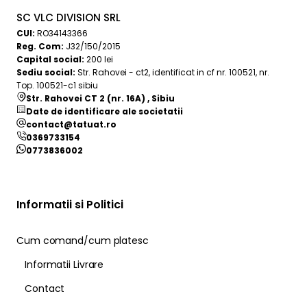
SC VLC DIVISION SRL
CUI:
RO34143366
Reg. Com:
J32/150/2015
Capital social:
200 lei
Sediu social:
Str. Rahovei - ct2, identificat in cf nr. 100521, nr.
Top. 100521-c1 sibiu
Str. Rahovei CT 2 (nr. 16A) , Sibiu
Date de identificare ale societatii
contact@tatuat.ro
0369733154
0773836002
Informatii si Politici
Cum comand/cum platesc
Informatii Livrare
Contact