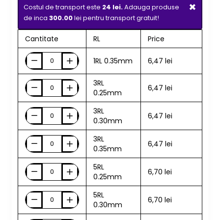
×
Costul de transport este
24 lei.
Adauga produse
de inca
300.00
lei pentru transport gratuit!
Cantitate
RL
Price
1RL 0.35mm
6,47 lei
3RL
6,47 lei
0.25mm
3RL
6,47 lei
0.30mm
3RL
6,47 lei
0.35mm
5RL
6,70 lei
0.25mm
5RL
6,70 lei
0.30mm