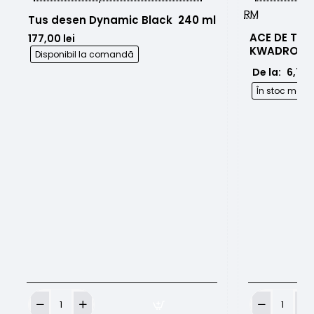
250g
Tus desen Dynamic Black  240 ml
ACE DE TAT
177,00 lei
KWADRON 
Disponibil la comandă
De la:
6,70 l
În stoc maga
Tus
ACE