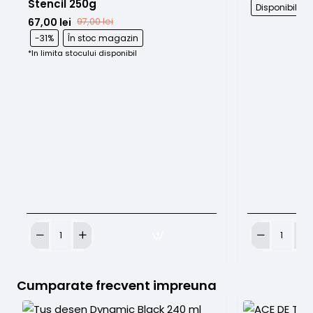
Stencil 250g
Disponibil l
67,00 lei
97,00 lei
-31%
În stoc magazin
*In limita stocului disponibil
Solutie
Base
de
Ink
transfer
Bright
Real
White
Cumparate frecvent impreuna
Honey
120ml
Stencil