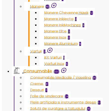
Manere
46
Manere Cheyenne Hawk
12
Manere Inkjecta
2
Manere InkMachines
9
Manere Elite
2
Manere Inox
0
Manere Aluminium
9
Varfuri
2
Kit Varfuri
1
Varfuri Inox
6
Consumabile
550
Consumabile Medicale / Vaselina
95
Creme
81
Deseuri
11
Folie de vindecare
24
Piele artificiala si instrumente desen
51
Solutii de curatare a tatuajului
45