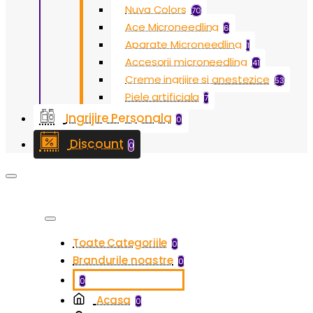
Nuva Colors
70
Ace Microneedling
6
Aparate Microneedling
1
Accesorii microneedling
41
Creme ingrijire si anestezice
53
Piele artificiala
7
Ingrijire Personala
0
Discount
0
Toate Categoriile
0
Brandurile noastre
0
0
Acasa
0