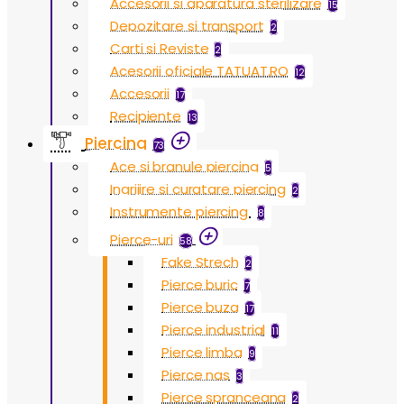
Accesorii si aparatura sterilizare
15
Depozitare si transport
2
Carti si Reviste
2
Acesorii oficiale TATUAT.RO
12
Accesorii
17
Recipiente
13
Piercing
73
Ace si branule piercing
5
Ingrijire si curatare piercing
2
Instrumente piercing
8
Pierce-uri
58
Fake Strech
2
Pierce buric
7
Pierce buza
17
Pierce industrial
11
Pierce limba
9
Pierce nas
3
Pierce spranceana
2