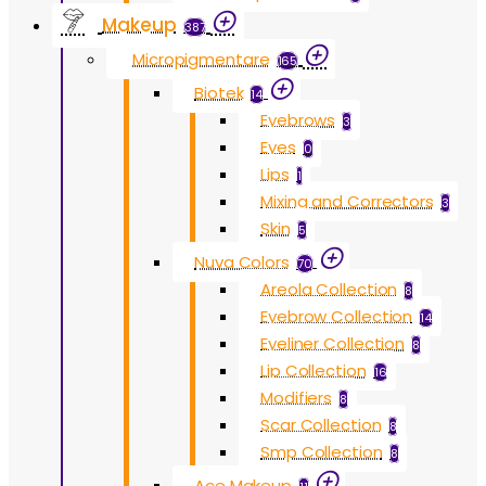
Makeup
387
Micropigmentare
165
Biotek
14
Eyebrows
3
Eyes
0
Lips
1
Mixing and Correctors
3
Skin
5
Nuva Colors
70
Areola Collection
8
Eyebrow Collection
14
Eyeliner Collection
8
Lip Collection
16
Modifiers
8
Scar Collection
8
Smp Collection
8
Ace Makeup