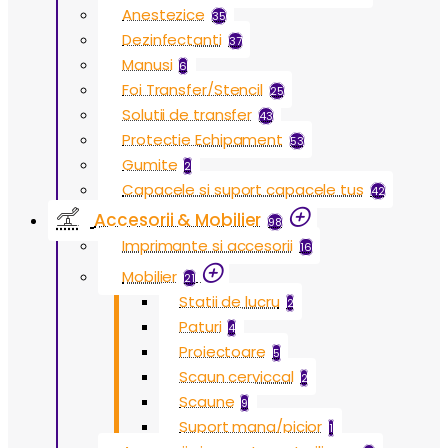
Anestezice
35
Dezinfectanti
37
Manusi
6
Foi Transfer/Stencil
25
Solutii de transfer
43
Protectie Echipament
53
Gumite
2
Capacele si suport capacele tus
42
Accesorii & Mobilier
98
Imprimante si accesorii
16
Mobilier
21
Statii de lucru
2
Paturi
4
Proiectoare
5
Scaun cerviccal
2
Scaune
9
Suport mana/picior
1