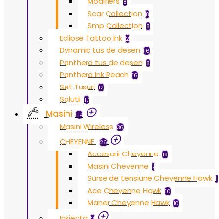
Modifiers
8
Scar Collection
8
Smp Collection
8
Eclipse Tattoo Ink
2
Dynamic tus de desen
16
Panthera tus de desen
8
Panthera Ink Reach
16
Set Tusuri
12
Solutii
17
Masini
114
Masini Wireless
36
CHEYENNE
26
Accesorii Cheyenne
18
Masini Cheyenne
7
Surse de tensiune Cheyenne Hawk
1
Ace Cheyenne Hawk
10
Maner Cheyenne Hawk
10
Inkjecta
2