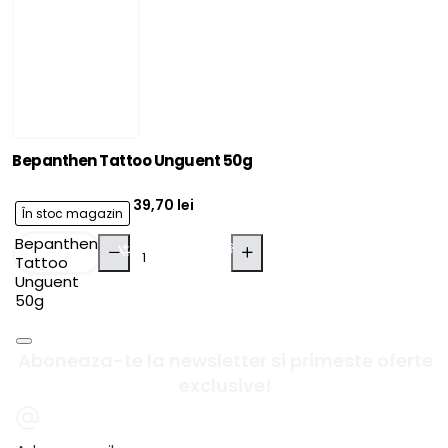
Bepanthen Tattoo Unguent 50g
39,70 lei
În stoc magazin
Bepanthen
Adaugă în Coş
Tattoo
Unguent
50g
Aboneaza-te la newsletter si primeste oferte
exclusive!