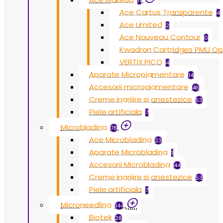
11
Ace Cartus Transparente
4
Ace Limited
2
Ace Nouveau Contour
0
Kwadron Cartridges PMU O
VERTIX PICO
4
Aparate Micropigmentare
14
Accesorii micropigmentare
46
Creme ingrijire si anestezice
53
Piele artificiala
7
Microblading
78
Ace Microblading
23
Aparate Microblading
1
Accesorii Microblading
44
Creme ingrijire si anestezice
53
Piele artificiala
7
Microneedling
144
Biotek
28