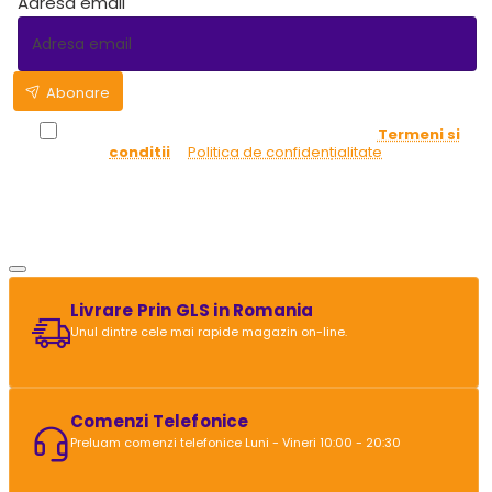
Adresa email
Abonare
Am peste 18 ani, am citit şi sunt de acord cu
Termeni si
conditii
și
Politica de confidențialitate
.
Livrare Prin GLS in Romania
Unul dintre cele mai rapide magazin on-line.
Comenzi Telefonice
Preluam comenzi telefonice Luni - Vineri 10:00 - 20:30