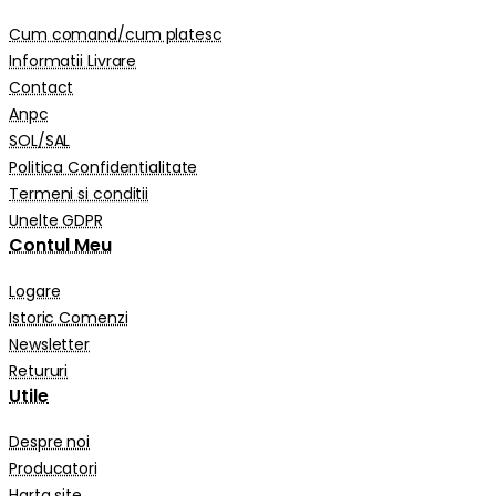
Cum comand/cum platesc
Informatii Livrare
Contact
Anpc
SOL/SAL
Politica Confidentialitate
Termeni si conditii
Unelte GDPR
Contul Meu
Logare
Istoric Comenzi
Newsletter
Retururi
Utile
Despre noi
Producatori
Harta site