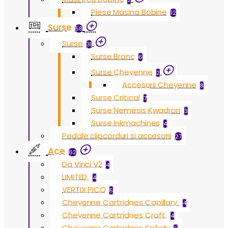
2
Piese Masina Bobine
12
Surse
58
Surse
31
Surse Bronc
6
Surse Cheyenne
2
Accesorii Cheyenne
8
Surse Critical
7
Surse Nemesis Kwadron
3
Surse Inkmachines
4
Pedale clipcorduri si accesorii
27
Ace
62
Da Vinci V2
4
LIMITED
4
VERTIX PICO
5
Cheyenne Cartridges Capillary
4
Cheyenne Cartridges Craft
4
Cheyenne Cartridges Safety