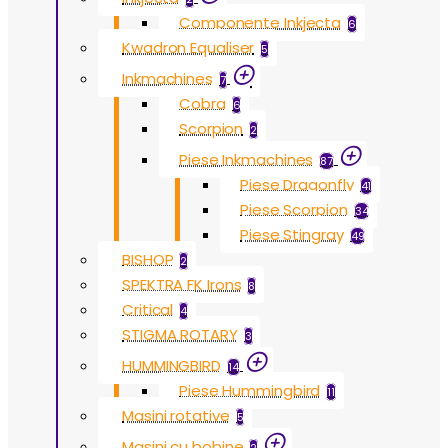
Componente Inkjecta
6
Kwadron Equaliser
5
Inkmachines
7
Cobra
6
Scorpion
2
Piese Inkmachines
87
Piese Dragonfly
41
Piese Scorpion
34
Piese Stingray
49
BISHOP
2
SPEKTRA FK Irons
8
Critical
4
STIGMA ROTARY
3
HUMMINGBIRD
14
Piese Hummingbird
11
Masini rotative
5
Masini cu bobine