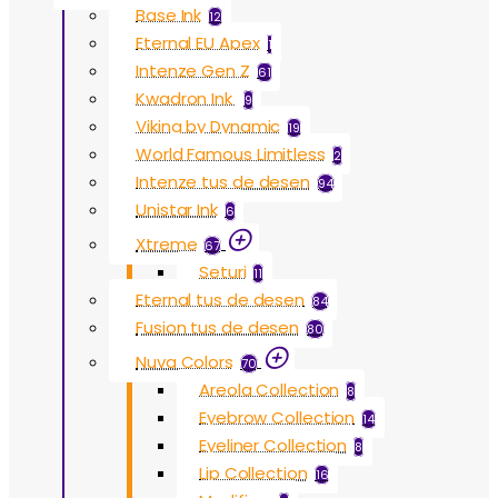
Base Ink
12
Eternal EU Apex
1
Intenze Gen Z
61
Kwadron Ink
9
Viking by Dynamic
19
World Famous Limitless
2
Intenze tus de desen
94
Unistar Ink
6
Xtreme
67
Seturi
11
Eternal tus de desen
84
Fusion tus de desen
80
Nuva Colors
70
Areola Collection
8
Eyebrow Collection
14
Eyeliner Collection
8
Lip Collection
16