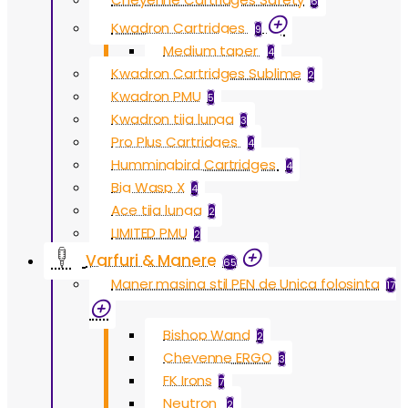
6
Kwadron Cartridges
9
Medium taper
4
Kwadron Cartridges Sublime
2
Kwadron PMU
5
Kwadron tija lunga
3
Pro Plus Cartridges
4
Hummingbird Cartridges
4
Big Wasp X
4
Ace tija lunga
2
LIMITED PMU
2
Varfuri & Manere
65
Maner masina stil PEN de Unica folosinta
17
Bishop Wand
2
Cheyenne ERGO
3
FK Irons
7
Neutron
2