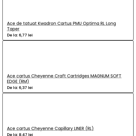
Ace de tatuat Kwadron Cartus PMU Optima RL Long
Taper
De la:
6,77 lei
Ace cartus Cheyenne Craft Cartridges MAGNUM SOFT
EDGE (RM)
De la:
6,37 lei
Ace cartus Cheyenne Capillary LINER (RL)
De la:
8,47 lei