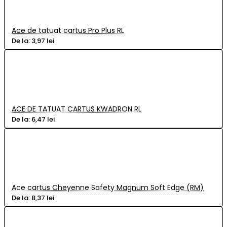
Ace de tatuat cartus Pro Plus RL
De la:
3,97 lei
ACE DE TATUAT CARTUS KWADRON RL
De la:
6,47 lei
Ace cartus Cheyenne Safety Magnum Soft Edge (RM)
De la:
8,37 lei