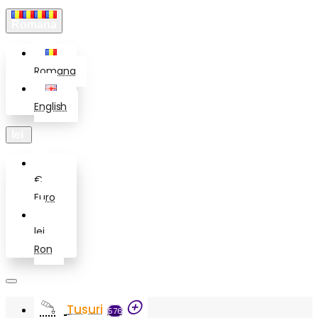
Romana
Romana
English
lei
€
Euro
lei
Ron
Tusuri
576