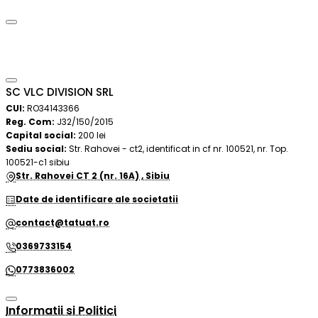
SC VLC DIVISION SRL
CUI:
RO34143366
Reg. Com:
J32/150/2015
Capital social:
200 lei
Sediu social:
Str. Rahovei - ct2, identificat in cf nr. 100521, nr. Top.
100521-c1 sibiu
Str. Rahovei CT 2 (nr. 16A) , Sibiu
Date de identificare ale societatii
contact@tatuat.ro
0369733154
0773836002
Informatii si Politici