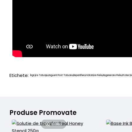
Etichete:
Îngrijire Tatuaje
Unguent Post-Tatuare
Bepanthen
Hidratare Piele
Regenerare Piele
Protecți
,
,
,
,
,
Produse Promovate
Detalii