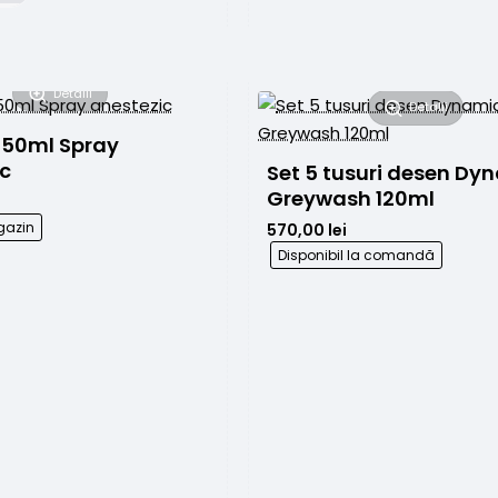
15ml
Detalii
Detalii
150ml Spray 
anestezic 
Set 5 tusuri desen Dyn
Greywash 120ml
gazin
570,00 lei
Disponibil la comandă