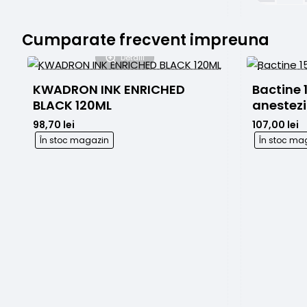
Honey
Ink
Stencil
Bright
250g
White
Cumparate frecvent impreuna
120ml
Detalii
KWADRON INK ENRICHED 
Bactine 
BLACK 120ML
98,70 lei
107,00 lei
În stoc magazin
În stoc ma