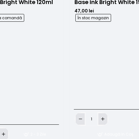
 Bright White 120ml
Base Ink Bright White 
47,00 lei
 la comandă
În stoc magazin
Base
Ink
Bright
2 - 3 Zile
Adaugă în Coş
White