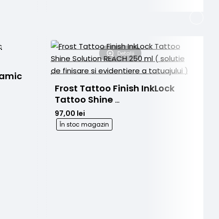
240ml
30
Detalii
amic 
Frost Tattoo Finish InkLock 
Tattoo Shine 
Solution REACH 250 ml ( 
97,00 lei
solutie de finisare si 
În stoc magazin
evidentiere a tatuajului )
E
2
24