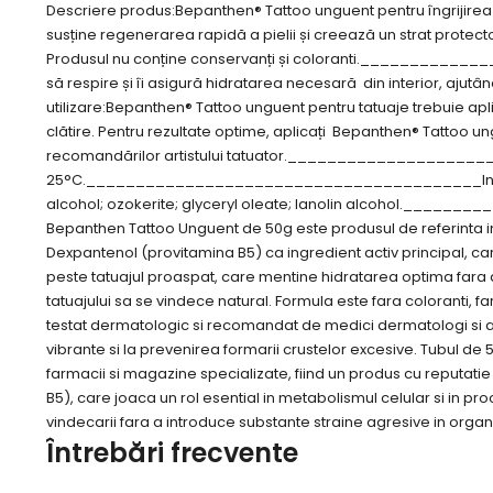
Descriere produs:Bepanthen® Tattoo unguent pentru îngrijirea ta
susține regenerarea rapidă a pielii și creează un strat protecto
Produsul nu conține conservanți și coloranti.____________
să respire și îi asigură hidratarea necesară din interior, 
utilizare:Bepanthen® Tattoo unguent pentru tatuaje trebuie aplic
clătire. Pentru rezultate optime, aplicați Bepanthen® Tattoo un
recomandărilor artistului tatuator._____________________
25°C.________________________________________Ingrediente:A
alcohol; ozokerite; glyceryl oleate; lanolin alcohol.__
Bepanthen Tattoo Unguent de 50g este produsul de referinta in 
Dexpantenol (provitamina B5) ca ingredient activ principal, c
peste tatuajul proaspat, care mentine hidratarea optima fara a
tatuajului sa se vindece natural. Formula este fara coloranti, 
testat dermatologic si recomandat de medici dermatologi si art
vibrante si la prevenirea formarii crustelor excesive. Tubul de
farmacii si magazine specializate, fiind un produs cu reputatie
B5), care joaca un rol esential in metabolismul celular si in p
vindecarii fara a introduce substante straine agresive in orga
Întrebări frecvente