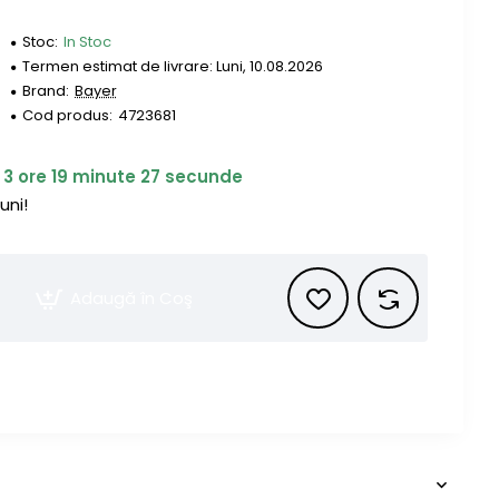
Stoc:
In Stoc
Termen estimat de livrare: Luni, 10.08.2026
Brand:
Bayer
Cod produs:
4723681
e
3
ore
19
minute
26
secunde
uni!
Adaugă în Coş