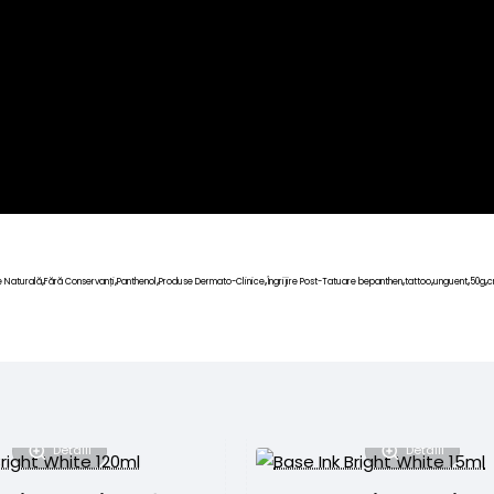
e Naturală
Fără Conservanți
Panthenol
Produse Dermato-Clinice
Îngrijire Post-Tatuare bepanthen
tattoo
unguent
50g
c
,
,
,
,
,
,
,
,
Detalii
Detalii