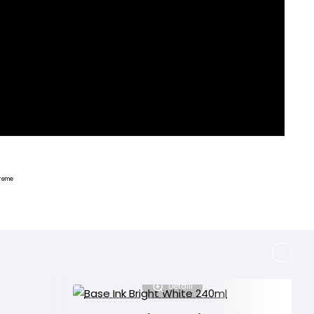
reme
Detalii