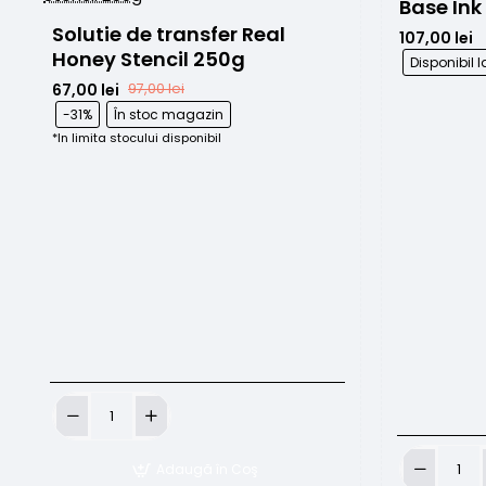
Base Ink
Solutie de transfer Real 
107,00 lei
Honey Stencil 250g
Disponibil
67,00 lei
97,00 lei
-31%
În stoc magazin
*In limita stocului disponibil
Solutie
de
transfer
Adaugă în Coş
Real
Base