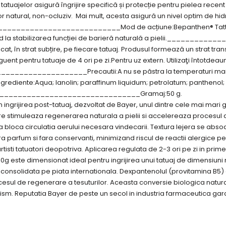
tuajelor asigură îngrijire specifică și protecție pentru pielea recent
r natural, non-ocluziv. Mai mult, acesta asigură un nivel optim de hidr
____________________________Mod de acțiune:Bepanthen® Tattoo cr
ajutând la stabilizarea funcției de barieră naturală a pielii.___
at, în strat subțire, pe fiecare tatuaj. Produsul formează un strat tran
guent pentru tatuaje de 4 ori pe zi.Pentru uz extern. Utilizaţi întotde
___________________Precautii:A nu se păstra la temperaturi mai
qua; lanolin; paraffinum liquidum; petrolatum; panthenol; prunus
______________________________________Gramaj:50 g.
ingrijirea post-tatuaj, dezvoltat de Bayer, unul dintre cele mai mari
are stimuleaza regenerarea naturala a pielii si accelereaza procesul 
 bloca circulatia aerului necesara vindecarii. Textura lejera se absoa
fara parfum si fara conservanti, minimizand riscul de reactii alergice
isti tatuatori deopotriva. Aplicarea regulata de 2-3 ori pe zi in pri
 50g este dimensionat ideal pentru ingrijirea unui tatuaj de dimensiun
 consolidata pe piata internationala. Dexpantenolul (provitamina B5) es
rocesul de regenerare a tesuturilor. Aceasta conversie biologica natur
nism. Reputatia Bayer de peste un secol in industria farmaceutica gar