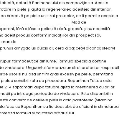
 tatuată, datorită Panthenolului din compoziția sa. Acesta
atare în piele și ajută la regenerarea acesteia din interior.
eează pe piele un strat protector, ce îi permite acesteia
_____________________________________Mod de
sparent, fără a lăsa o peliculă albă, groasă, și nu necesită
auna acest produs conform indicaţiilor din prospect sau
 mari de
 amygdalus dulcis oil; cera alba; cetyl alcohol; stearyl
 grupuri farmaceutice din lume. Formula speciala contine
de vindecare. Unguentul formeaza un strat protector respirabil
rbe usor si nu lasa un film gras excesiv pe piele, permitand
 pe pielea sensibilizata de procedura. Bepanthen Tattoo este
mele 2-4 saptamani dupa tatuare ajuta la mentinerea culorilor
i medii pe intreaga perioada de vindecare. Este disponibil in
te convertit de celulele pielii in acid pantotenic (vitamina
ala face ca Bepanthen sa fie deosebit de eficient in stimularea
anteaza formula si calitatea produsului.