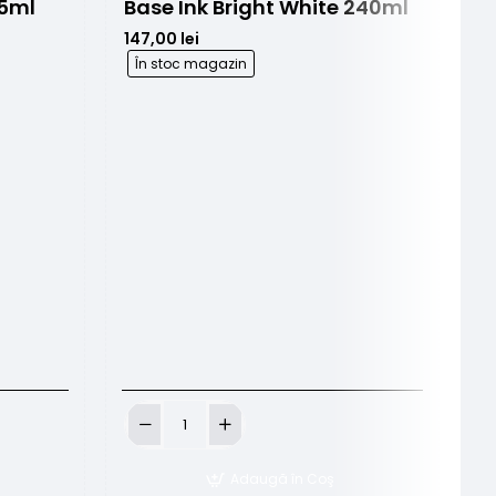
15ml
Base Ink Bright White 240ml
147,00 lei
În stoc magazin
B
77
Base
B
Ink
In
Bright
Br
Adaugă în Coş
White
Wh