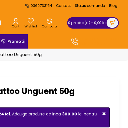
0369733154
Contact
Status comanda
Blog
0 produs(e) - 0,00 lei
Cont
Wishlist
Compara
COMANDA TELEFONIC
Promotii
0369 733 154
attoo Unguent 50g
attoo Unguent 50g
×
24 lei.
Adauga produse de inca
300.00
lei pentru