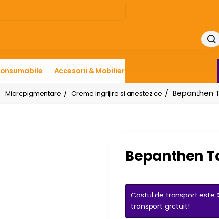
onsumabile
Accesorii & Mobilier
Piercing
Makeup
Bepanthen T
Micropigmentare
Creme ingrijire si anestezice
Bepanthen T
Costul de transport este
transport gratuit!