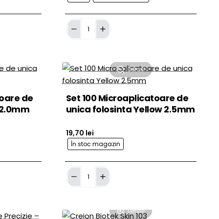
ă în Coş
Adaugă în Coş
Piele
artificiala
3D
Sprancene
Makeup
Detalii
OFERTA
toare de
Set 100 Microaplicatoare de
k 2.0mm
unica folosinta Yellow 2.5mm
19,70 lei
În stoc magazin
ă în Coş
Adaugă în Coş
Set
100
Microaplicatoare
de
unica
Detalii
folosinta