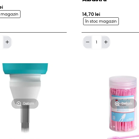
ei
14,70 lei
c magazin
În stoc magazin
Adaugă în Coş
Adaug
Subler
ading
masurat
u
sprancene
Albastru
Detalii
Detalii