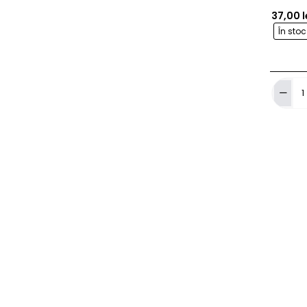
37,00 l
În sto
Pix
Microbl
Albastr