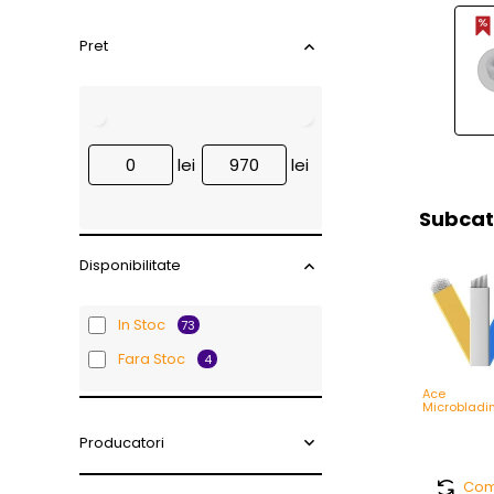
Pret
lei
lei
Subcat
Disponibilitate
In Stoc
73
Fara Stoc
4
Ace
Microbladi
Producatori
Com