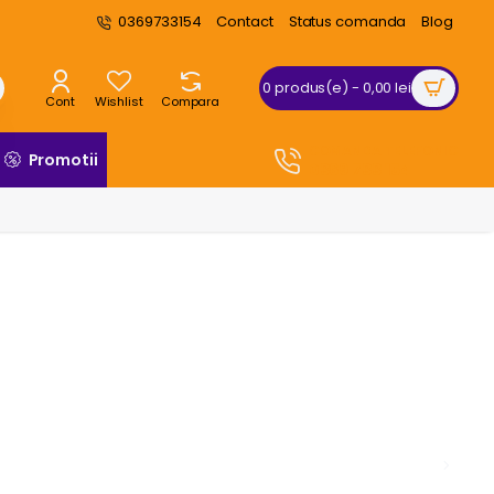
0369733154
Contact
Status comanda
Blog
0 produs(e) - 0,00 lei
Cont
Wishlist
Compara
COMANDA TELEFONIC
Promotii
0369 733 154