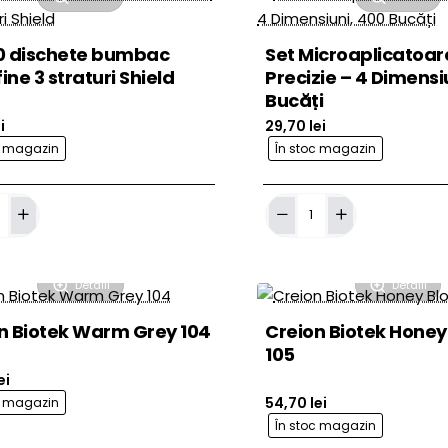
Pink
2.0mm
0 dischete bumbac
Set Microaplicatoar
fine 3 straturi Shield
Precizie – 4 Dimensi
Bucăți
i
29,70 lei
c magazin
În stoc magazin
Adaugă în Coş
Adaug
Set
Microaplicatoare
e
de
c
Precizie
–
Detalii
Detalii
4
Dimensiuni,
n Biotek Warm Grey 104
Creion Biotek Honey
400
Bucăți
105
ei
54,70 lei
c magazin
În stoc magazin