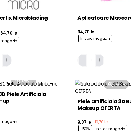
ertix Microblading
Aplicatoare Mascar
34,70 lei
34,70 lei
În stoc magazin
c magazin
Adaugă în Coş
Adaug
Aplicatoare
Mascara
ading
Detalii
Detalii
D Piele Artificiala
-up
Piele artificiala 3D 
Makeup OFERTA
i
c magazin
9,87 lei
19,70 lei
-50%
În stoc magazin