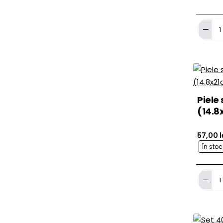
Buze
3D
Piele
Artificia
Make-
up
Piele 
(14.8
57,00 l
În sto
Piele
sintetic
Reelski
A5
(14.8x2