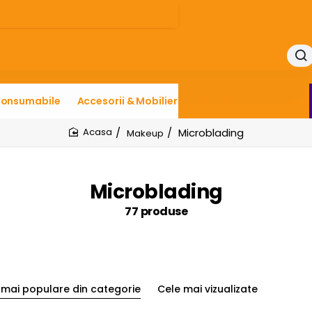
onsumabile
Accesorii & Mobilier
Piercing
Makeup
Microblading
Makeup
home
Microblading
77 produse
 mai populare din categorie
Cele mai vizualizate