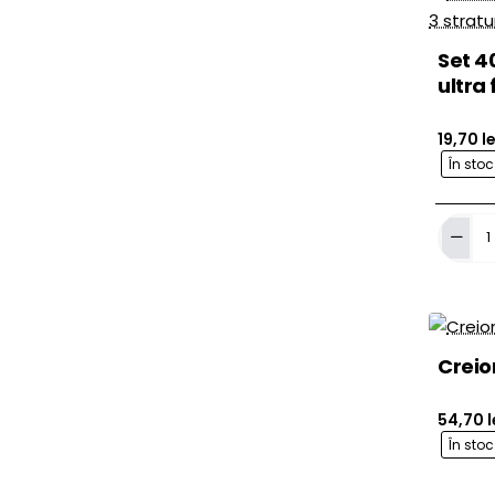
Set 4
ultra 
19,70 le
În sto
Set
40
dischet
bumba
ultra
fine
3
Creio
straturi
Shield
54,70 l
În sto