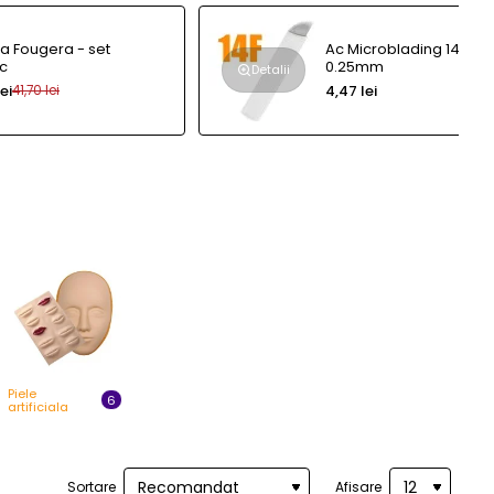
Fougera - set
Ac Microblading 14F
c
0.25mm
Detalii
lei
4,47 lei
41,70 lei
Piele
6
artificiala
Sortare
Afisare