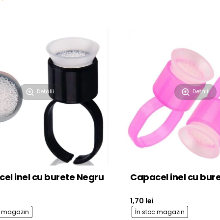
Detalii
Detalii
el inel cu burete Negru
Capacel inel cu bur
1,70 lei
c magazin
În stoc magazin