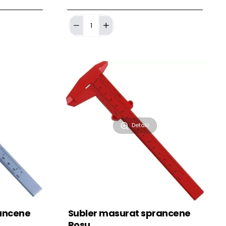
ă în Coş
Adaugă în Coş
Masurator
Sprancene
cu
Ata
Detalii
ancene
Subler masurat sprancene
Rosu