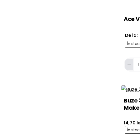
Ace V
De la:
În sto
Ace
Vertix
Microbl
Buze 3
Make
14,70 le
În sto