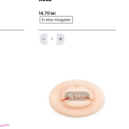
14,70 lei
În stoc magazin
ă în Coş
Adaugă în Coş
Subler
masurat
sprancene
Rosu
Detalii