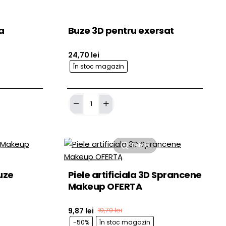
a
Buze 3D pentru exersat
24,70 lei
În stoc magazin
ă în Coş
Adaugă în Coş
Buze
3D
pentru
exersat
Detalii
Buze
Piele artificiala 3D Sprancene
Makeup OFERTA
9,87 lei
19,70 lei
-50%
În stoc magazin