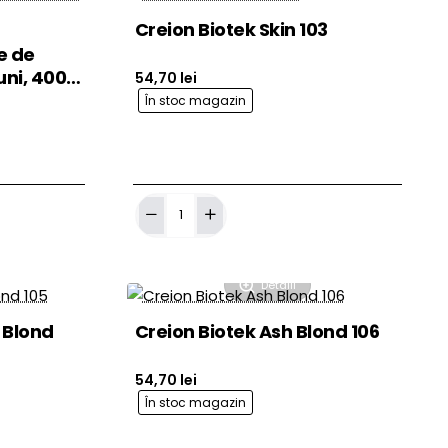
Yellow
Creion Biotek Skin 103
2.5mm
e de
uni, 400
54,70 lei
În stoc magazin
ă în Coş
Adaugă în Coş
Creion
Biotek
Skin
103
Detalii
 Blond
Creion Biotek Ash Blond 106
54,70 lei
În stoc magazin