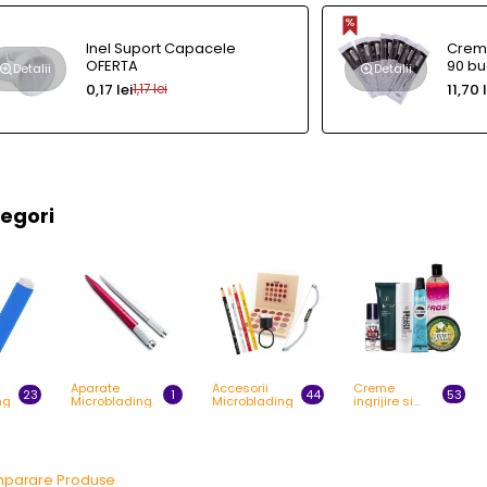
Inel Suport Capacele
Crema 
OFERTA
90 bu
Detalii
Detalii
0,17 lei
11,70 
1,17 lei
egori
Aparate
Accesorii
Creme
23
1
44
53
ng
Microblading
Microblading
ingrijire si
anestezice
parare Produse