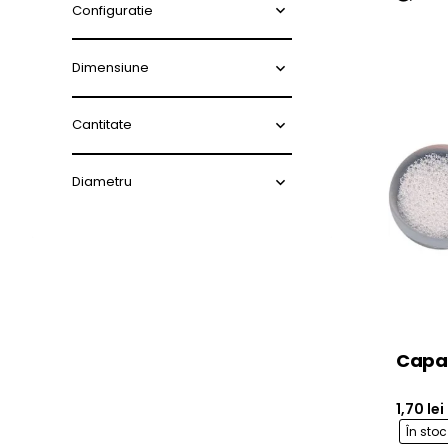
Configuratie
Dimensiune
Cantitate
Diametru
Capac
1,70 lei
În sto