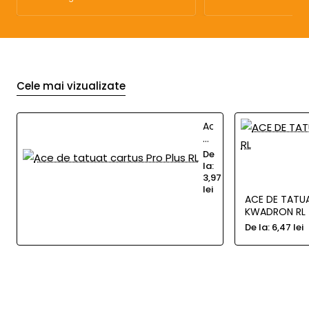
Cele mai vizualizate
Ace
de
tatuat
De
cartus
la:
Pro
3,97
Plus
lei
ACE DE TATU
RL
KWADRON RL
De la:
6,47 lei