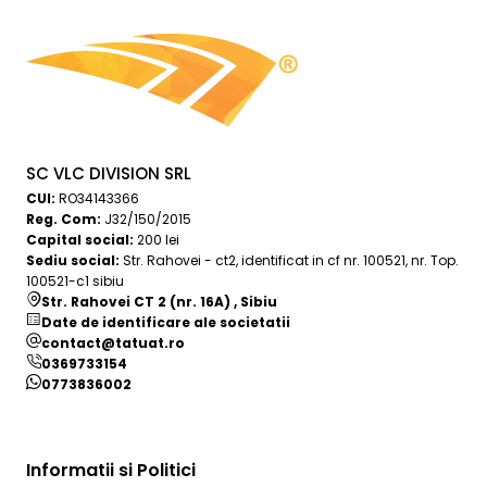
SC VLC DIVISION SRL
CUI:
RO34143366
Reg. Com:
J32/150/2015
Capital social:
200 lei
Sediu social:
Str. Rahovei - ct2, identificat in cf nr. 100521, nr. Top.
100521-c1 sibiu
Str. Rahovei CT 2 (nr. 16A) , Sibiu
Date de identificare ale societatii
contact@tatuat.ro
0369733154
0773836002
Informatii si Politici