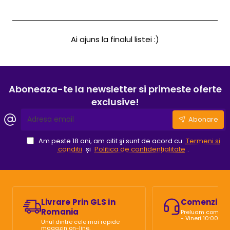
artificiala
Contur
Alb
Sprancene
Ai ajuns la finalul listei :)
Aboneaza-te la newsletter si primeste oferte
exclusive!
Adresa
Abonare
email
Am peste 18 ani, am citit şi sunt de acord cu
Termeni si
conditii
și
Politica de confidențialitate
.
Livrare Prin GLS in
Comenzi Te
Romania
Preluam comenzi 
- Vineri 10:00 - 2
Unul dintre cele mai rapide
magazin on-line.