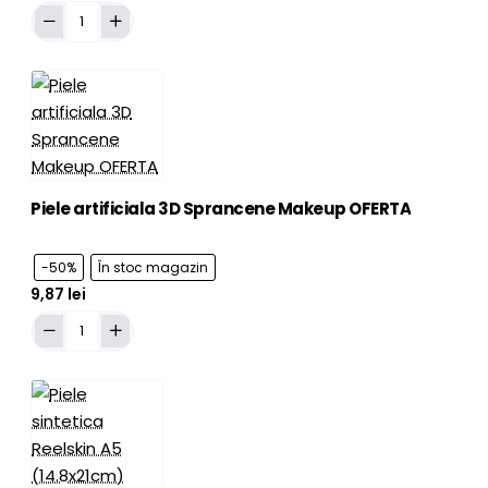
Adaugă în Coş
Piele
artificiala
3D
Buze
Makeup
OFERTA
Piele artificiala 3D Sprancene Makeup OFERTA
-50%
În stoc magazin
9,87 lei
Adaugă în Coş
Piele
artificiala
3D
Sprancene
Makeup
OFERTA