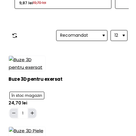
9,87 lei
19,70 lei
Buze 3D pentru exersat
În stoc magazin
24,70 lei
Adaugă în Coş
Buze
3D
pentru
exersat