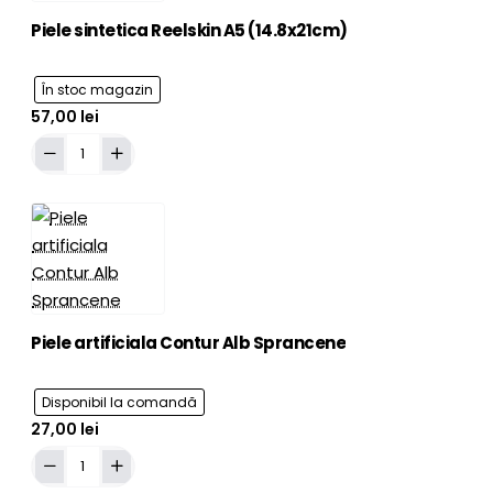
Piele sintetica Reelskin A5 (14.8x21cm)
În stoc magazin
57,00 lei
Adaugă în Coş
Piele
sintetica
Reelskin
A5
(14.8x21cm)
Piele artificiala Contur Alb Sprancene
Disponibil la comandă
27,00 lei
PRECOMANDA
Piele