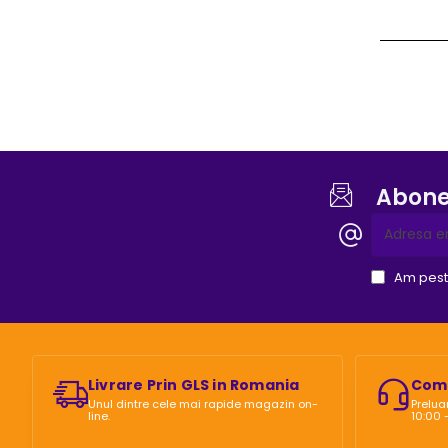
Capillar
SHADER
(RS)
Abonea
Adresa
email
Am peste 
Livrare Prin GLS in Romania
Come
Unul dintre cele mai rapide magazin on-
Prelua
line.
10:00 