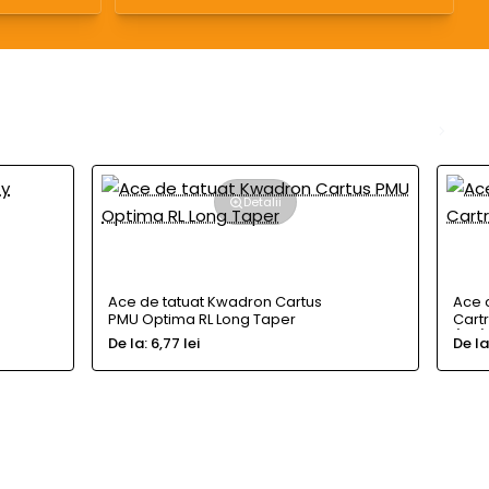
Detalii
Ace de tatuat Kwadron Cartus
Ace 
PMU Optima RL Long Taper
Cart
(RM)
De la:
6,77 lei
De la