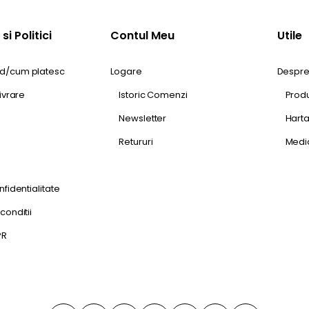
si Politici
Contul Meu
Utile
/cum platesc
Logare
Despre
Livrare
Istoric Comenzi
Produ
Newsletter
Harta
Retururi
Media
nfidentialitate
conditii
PR