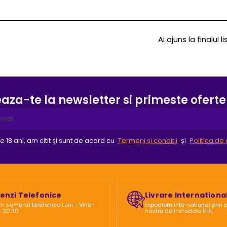
y
Ai ajuns la finalul li
za-te la newsletter si primeste oferte
18 ani, am citit şi sunt de acord cu
Termeni si conditii
și
Politica de 
nzi Telefonice
Livrare Internationa
m comenzi telefonice Luni - Vineri
Expediem international prin 
- 20:30
nostru de incredere DHL