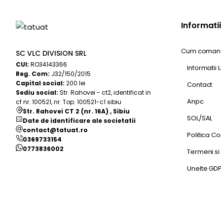
Informatii 
Cum comand
SC VLC DIVISION SRL
CUI:
RO34143366
Informatii 
Reg. Com:
J32/150/2015
Capital social:
200 lei
Contact
Sediu social:
Str. Rahovei - ct2, identificat in
Anpc
cf nr. 100521, nr. Top. 100521-c1 sibiu
Str. Rahovei CT 2 (nr. 16A) , Sibiu
SOL/SAL
Date de identificare ale societatii
contact@tatuat.ro
Politica Co
0369733154
0773836002
Termeni si 
Unelte GD