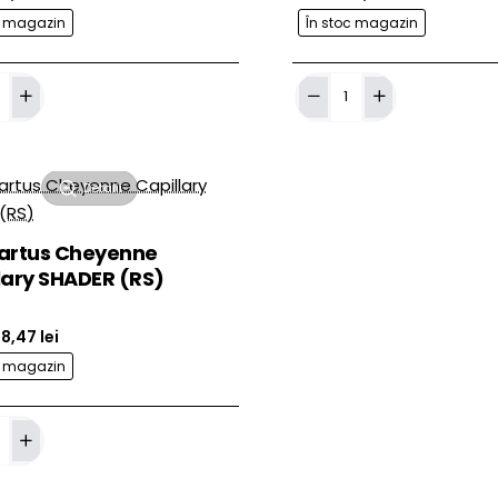
c magazin
În stoc magazin
Adaugă în Coş
Adaug
Ace
cartus
ne
Cheyenne
y
Capillary
MAGNUM
Detalii
(M1)
artus Cheyenne
lary SHADER (RS)
8,47 lei
c magazin
Adaugă în Coş
ne