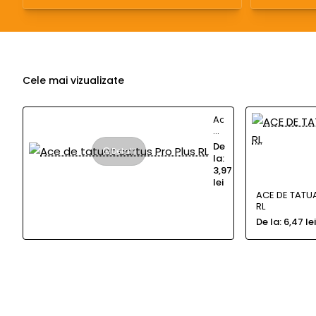
Cele mai vizualizate
Ace
de
tatuat
De
Detalii
cartus
la:
Pro
3,97
Plus
lei
RL
ACE DE TAT
RL
De la:
6,47 lei