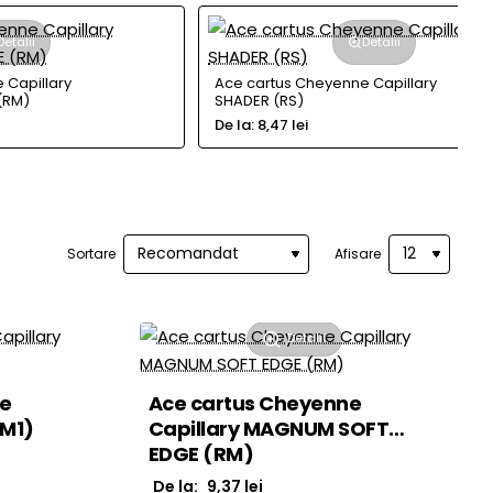
Detalii
Detalii
 Capillary
Ace cartus Cheyenne Capillary
(RM)
SHADER (RS)
De la:
8,47 lei
Sortare
Afisare
Detalii
ne
Ace cartus Cheyenne
(M1)
Capillary MAGNUM SOFT
EDGE (RM)
De la:
9,37 lei