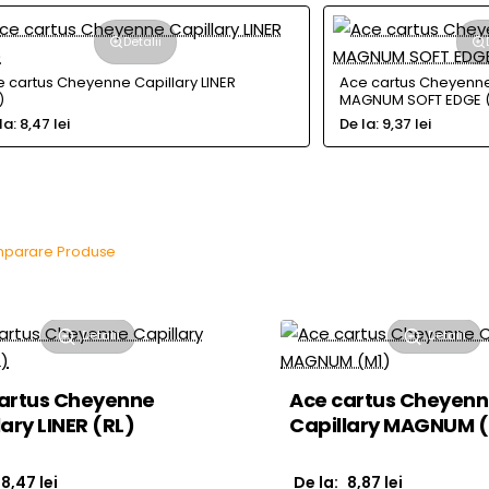
Detalii
 cartus Cheyenne Capillary LINER
Ace cartus Cheyenne
)
MAGNUM SOFT EDGE 
la:
8,47 lei
De la:
9,37 lei
parare Produse
Detalii
Detalii
artus Cheyenne
Ace cartus Cheyen
lary LINER (RL)
Capillary MAGNUM 
8,47 lei
De la:
8,87 lei