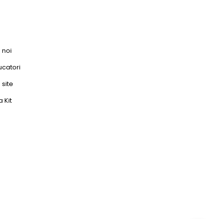
 noi
catori
 site
 Kit