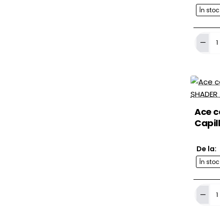
În sto
Ace
cartus
Cheyen
Capillar
LINER
(RL)
Ace c
Capil
De la:
În sto
Ace
cartus
Cheyen