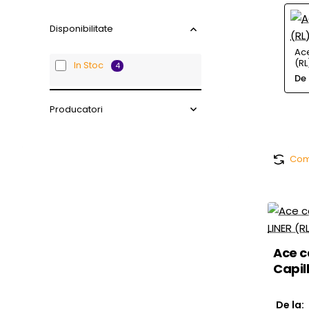
Disponibilitate
Ace
(RL
In Stoc
4
De 
Producatori
Com
Ace c
Capil
De la: