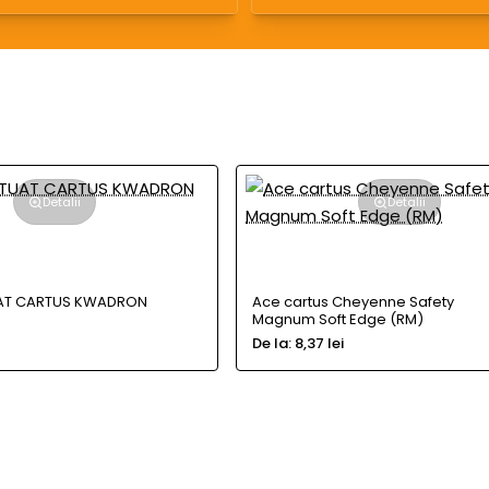
Detalii
Detalii
UAT CARTUS KWADRON
Ace cartus Cheyenne Safety
Magnum Soft Edge (RM)
De la:
8,37 lei