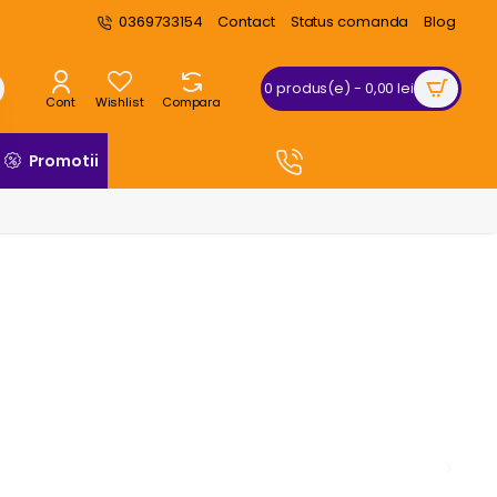
0369733154
Contact
Status comanda
Blog
0 produs(e) - 0,00 lei
Cont
Wishlist
Compara
COMANDA TELEFONIC
Promotii
0369 733 154