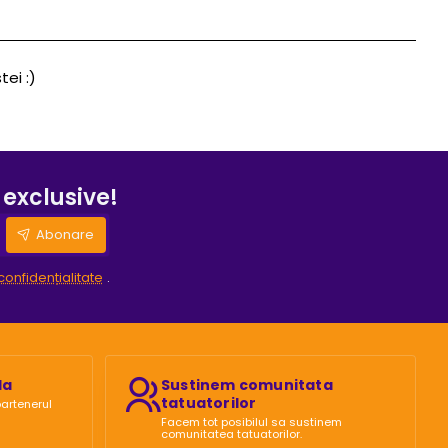
stei :)
 exclusive!
Abonare
confidențialitate
.
la
Sustinem comunitata
tatuatorilor
partenerul
Facem tot posibilul sa sustinem
comunitatea tatuatorilor.