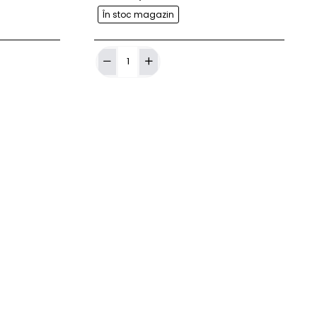
În stoc magazin
ă în Coş
Adaugă în Coş
Ace
cartus
Cheyenne
Capillary
MAGNUM
SOFT
EDGE
(RM)