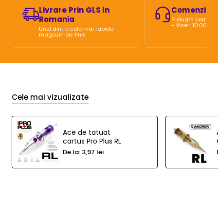
Livrare Prin GLS in
Comenzi Te
Romania
Preluam comenzi 
- Vineri 10:00 - 2
Unul dintre cele mai rapide
magazin on-line.
Cele mai vizualizate
Ace de tatuat
cartus Pro Plus RL
De la:
3,97 lei