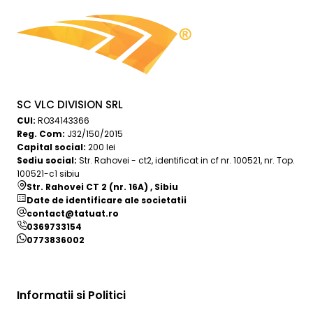
SC VLC DIVISION SRL
CUI:
RO34143366
Reg. Com:
J32/150/2015
Capital social:
200 lei
Sediu social:
Str. Rahovei - ct2, identificat in cf nr. 100521, nr. Top.
100521-c1 sibiu
Str. Rahovei CT 2 (nr. 16A) , Sibiu
Date de identificare ale societatii
contact@tatuat.ro
0369733154
0773836002
Informatii si Politici