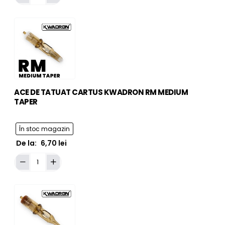
DE
TATUAT
CARTUS
KWADRON
RL
MEDIUM
TAPER
ACE DE TATUAT CARTUS KWADRON RM MEDIUM
TAPER
În stoc magazin
De la:
6,70 lei
Adaugă în Coş
ACE
DE
TATUAT
CARTUS
KWADRON
RM
MEDIUM