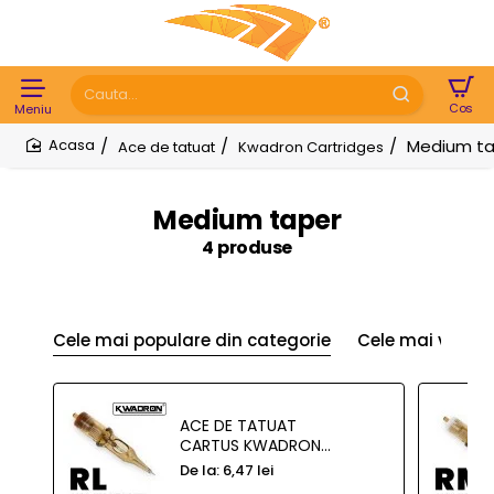
Cauta...
Medium ta
Ace de tatuat
Kwadron Cartridges
home
Medium taper
4 produse
Cele mai populare din categorie
Cele mai vizual
ACE DE TATUAT
CARTUS KWADRON
RL MEDIUM TAPER
De la:
6,47 lei