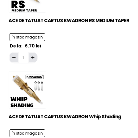
TAPER
ACE DE TATUAT CARTUS KWADRON RS MEDIUM TAPER
În stoc magazin
De la:
6,70 lei
Adaugă în Coş
ACE
DE
TATUAT
CARTUS
KWADRON
RS
MEDIUM
TAPER
ACE DE TATUAT CARTUS KWADRON Whip Shading
În stoc magazin