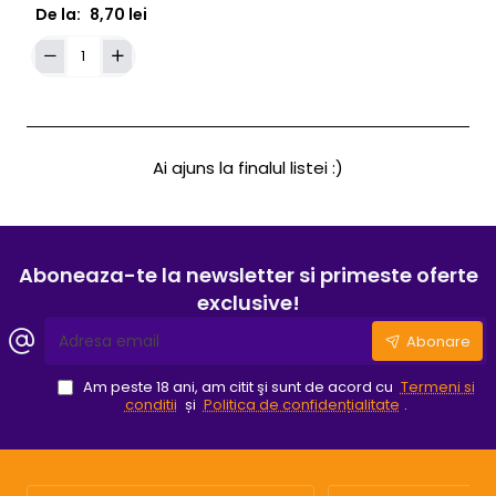
De la:
8,70 lei
Adaugă în Coş
ACE
DE
TATUAT
CARTUS
KWADRON
Ai ajuns la finalul listei :)
Whip
Shading
Aboneaza-te la newsletter si primeste oferte
exclusive!
Adresa
Abonare
email
Am peste 18 ani, am citit şi sunt de acord cu
Termeni si
conditii
și
Politica de confidențialitate
.