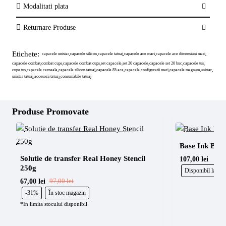
Modalitati plata
Returnare Produse
Etichete:
capacele unistar
capacele silicon
capacele tatuaj
capacele ace mari
capacele ace dimensiuni mari
,
,
,
,
,
capacele combat
combat cups
capacele combat cups
set capacele
set 20 capacele
capacele set 20 buc
capacele tus
,
,
,
,
,
,
,
cupe tus
capacele cerneala
capacele silicon tatuaj
capacele 85 ace
capacele configuratii mari
capacele magnum
unistar
,
,
,
,
,
,
,
unistar tatuaj
accesorii tatuaj
consumabile tatuaj
,
,
Produse Promovate
Base Ink Brig
Solutie de transfer Real Honey Stencil 
107,00 lei
250g
Disponibil la co
67,00 lei
97,00 lei
-31%
În stoc magazin
*In limita stocului disponibil