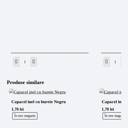
Solutie
Base
de
Ink
transfer
Bright
Real
White
Produse similare
Honey
120ml
Stencil
250g
Capacel inel cu burete Negru
Capacel inel 
1,70 lei
1,70 lei
În stoc magazin
În stoc magazin