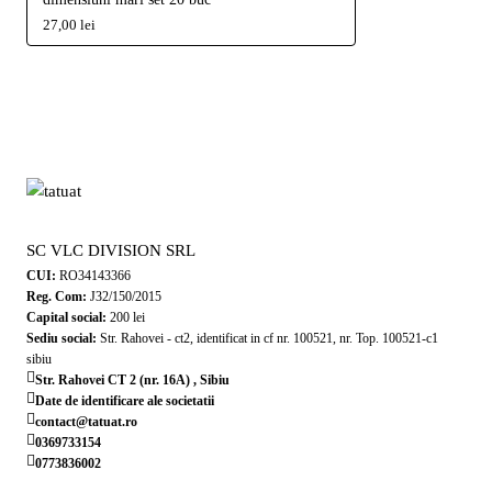
27,00 lei
SC VLC DIVISION SRL
CUI:
RO34143366
Reg. Com:
J32/150/2015
Capital social:
200 lei
Sediu social:
Str. Rahovei - ct2, identificat in cf nr. 100521, nr. Top. 100521-c1
sibiu
Str. Rahovei CT 2 (nr. 16A) , Sibiu
Date de identificare ale societatii
contact@tatuat.ro
0369733154
0773836002