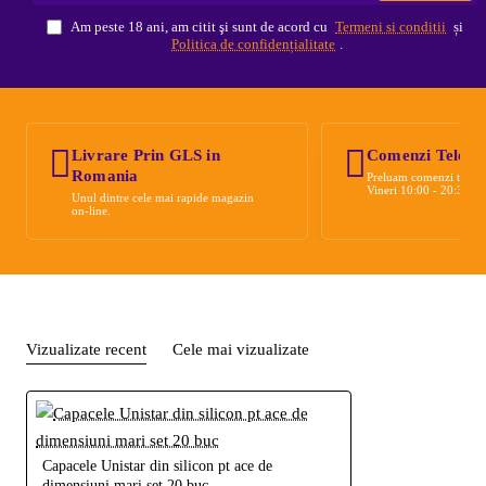
Am peste 18 ani, am citit şi sunt de acord cu
Termeni si conditii
și
Politica de confidențialitate
.
Livrare Prin GLS in
Comenzi Telefon
Romania
Preluam comenzi telefo
Vineri 10:00 - 20:30
Unul dintre cele mai rapide magazin
on-line.
Vizualizate recent
Cele mai vizualizate
Capacele Unistar din silicon pt ace de
dimensiuni mari set 20 buc