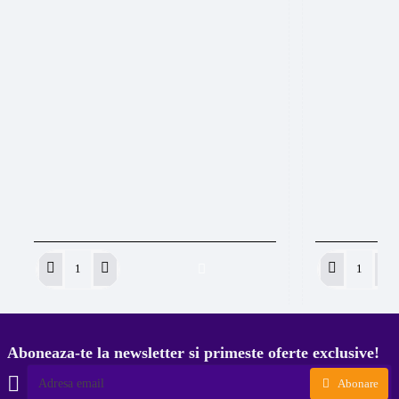
Capacel
Capacel
inel
inel
cu
cu
burete
burete
Negru
Roz
Aboneaza-te la newsletter si primeste oferte exclusive!
Adresa
Abonare
email