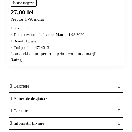
În stoc magazin
27,00 lei
Pret cu TVA inclus
Stoc:
In Stoc
Termen estimat de livrare: Marti, 11.08.2026
Brand:
Unistar
Cod produs:
4724513
Comandă acum pentru a primi comanda marți!
* poza este informativa
Rating
Descriere
Ai nevoie de ajutor?
Garantie
Informatii Livrare