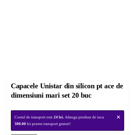
Nou
Capacele Unistar din silicon pt ace de
dimensiuni mari set 20 buc
×
Costul de transport este
24 lei.
Adauga produse de inca
300.00
lei pentru transport gratuit!