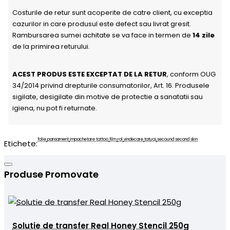
Costurile de retur sunt acoperite de catre client, cu exceptia
cazurilor in care produsul este defect sau livrat gresit.
Rambursarea sumei achitate se va face in termen de
14 zile
de la primirea returului.
ACEST PRODUS ESTE EXCEPTAT DE LA RETUR
, conform OUG
34/2014 privind drepturile consumatorilor, Art. 16. Produsele
sigilate, desigilate din motive de protectie a sanatatii sau
igiena, nu pot fi returnate.
folie
pansament
impachetare tattoo
film
rol
vindecare
tatuaj
secound second skin
,
,
,
,
,
,
,
Etichete:
Produse Promovate
Solutie de transfer Real Honey Stencil 250g