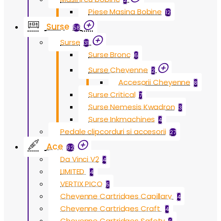
2
Piese Masina Bobine
12
Surse
58
Surse
31
Surse Bronc
6
Surse Cheyenne
2
Accesorii Cheyenne
8
Surse Critical
7
Surse Nemesis Kwadron
3
Surse Inkmachines
4
Pedale clipcorduri si accesorii
27
Ace
62
Da Vinci V2
4
LIMITED
4
VERTIX PICO
5
Cheyenne Cartridges Capillary
4
Cheyenne Cartridges Craft
4
Cheyenne Cartridges Safety