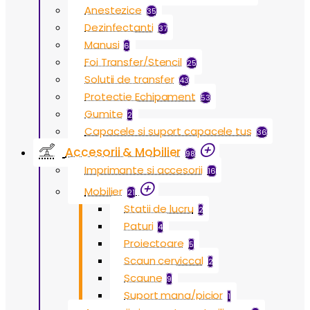
Anestezice
35
Dezinfectanti
37
Manusi
6
Foi Transfer/Stencil
25
Solutii de transfer
43
Protectie Echipament
53
Gumite
2
Capacele si suport capacele tus
36
Accesorii & Mobilier
98
Imprimante si accesorii
16
Mobilier
21
Statii de lucru
2
Paturi
4
Proiectoare
5
Scaun cerviccal
2
Scaune
9
Suport mana/picior
1