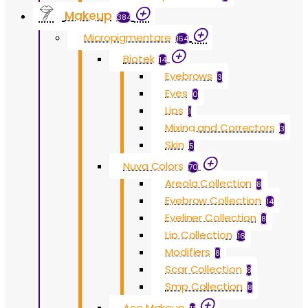
Makeup
384
Micropigmentare
164
Biotek
14
Eyebrows
3
Eyes
0
Lips
1
Mixing and Correctors
3
Skin
5
Nuva Colors
70
Areola Collection
8
Eyebrow Collection
14
Eyeliner Collection
8
Lip Collection
16
Modifiers
8
Scar Collection
8
Smp Collection
8
Ace Makeup