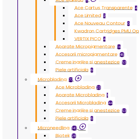
11
Ace Cartus Transparente
4
Ace Limited
2
Ace Nouveau Contour
0
Kwadron Cartridges PMU O
VERTIX PICO
4
Aparate Micropigmentare
14
Accesorii micropigmentare
46
Creme ingrijire si anestezice
53
Piele artificiala
6
Microblading
77
Ace Microblading
23
Aparate Microblading
1
Accesorii Microblading
44
Creme ingrijire si anestezice
53
Piele artificiala
6
Microneedling
143
Biotek
28