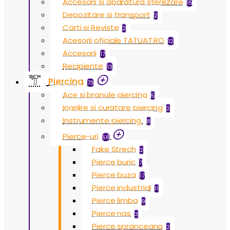
Accesorii si aparatura sterilizare
15
Depozitare si transport
2
Carti si Reviste
2
Acesorii oficiale TATUAT.RO
12
Accesorii
17
Recipiente
13
Piercing
73
Ace si branule piercing
5
Ingrijire si curatare piercing
2
Instrumente piercing
8
Pierce-uri
58
Fake Strech
2
Pierce buric
7
Pierce buza
17
Pierce industrial
11
Pierce limba
9
Pierce nas
3
Pierce spranceana
2