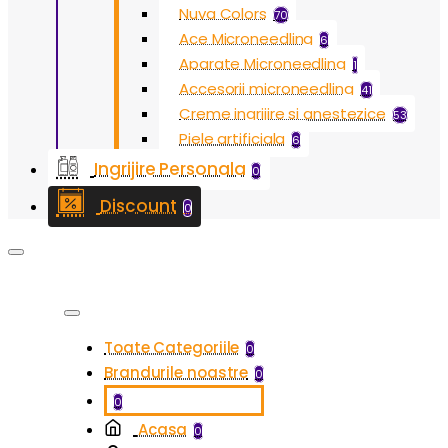
Nuva Colors
70
Ace Microneedling
6
Aparate Microneedling
1
Accesorii microneedling
41
Creme ingrijire si anestezice
53
Piele artificiala
6
Ingrijire Personala
0
Discount
0
Toate Categoriile
0
Brandurile noastre
0
0
Acasa
0