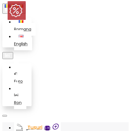
Romana
Romana
English
lei
€
Euro
lei
Ron
Tusuri
576