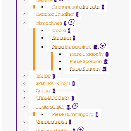
Componente Inkjecta
6
Kwadron Equaliser
5
Inkmachines
7
Cobra
6
Scorpion
2
Piese Inkmachines
87
Piese Dragonfly
41
Piese Scorpion
34
Piese Stingray
49
BISHOP
2
SPEKTRA FK Irons
8
Critical
4
STIGMA ROTARY
3
HUMMINGBIRD
14
Piese Hummingbird
11
Masini rotative
5
Masini cu bobine