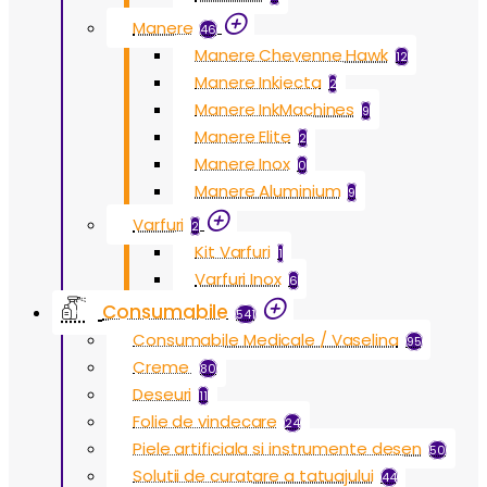
Manere
46
Manere Cheyenne Hawk
12
Manere Inkjecta
2
Manere InkMachines
9
Manere Elite
2
Manere Inox
0
Manere Aluminium
9
Varfuri
2
Kit Varfuri
1
Varfuri Inox
6
Consumabile
541
Consumabile Medicale / Vaselina
95
Creme
80
Deseuri
11
Folie de vindecare
24
Piele artificiala si instrumente desen
50
Solutii de curatare a tatuajului
44