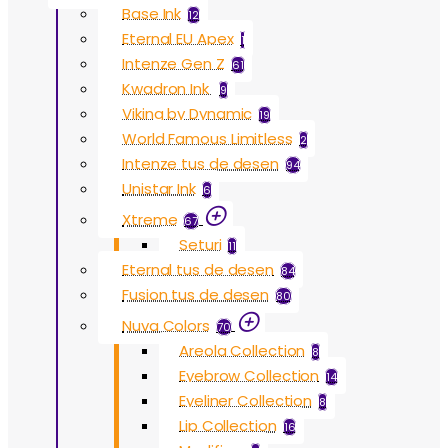
Base Ink
12
Eternal EU Apex
1
Intenze Gen Z
61
Kwadron Ink
9
Viking by Dynamic
19
World Famous Limitless
2
Intenze tus de desen
94
Unistar Ink
6
Xtreme
67
Seturi
11
Eternal tus de desen
84
Fusion tus de desen
80
Nuva Colors
70
Areola Collection
8
Eyebrow Collection
14
Eyeliner Collection
8
Lip Collection
16