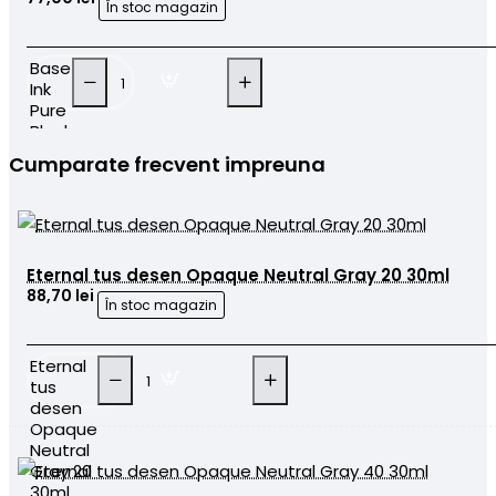
În stoc magazin
Base
Ink
Pure
Black
30ml
Cumparate frecvent impreuna
Eternal tus desen Opaque Neutral Gray 20 30ml
88,70 lei
În stoc magazin
Eternal
tus
desen
Opaque
Neutral
Gray 20
30ml