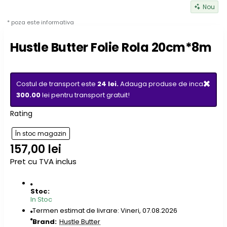
Nou
* poza este informativa
Hustle Butter Folie Rola 20cm*8m
×
Costul de transport este
24 lei.
Adauga produse de inca
300.00
lei pentru transport gratuit!
Rating
În stoc magazin
157,00 lei
Pret cu TVA inclus
Stoc:
In Stoc
Termen estimat de livrare: Vineri, 07.08.2026
Brand:
Hustle Butter