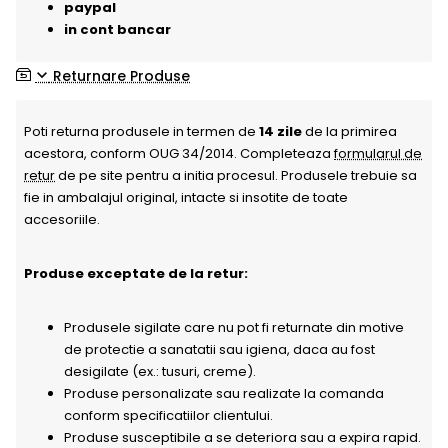
paypal
in cont bancar
Returnare Produse
Poti returna produsele in termen de
14 zile
de la primirea
acestora, conform OUG 34/2014. Completeaza
formularul de
retur
de pe site pentru a initia procesul. Produsele trebuie sa
fie in ambalajul original, intacte si insotite de toate
accesoriile.
Produse exceptate de la retur:
Produsele sigilate care nu pot fi returnate din motive
de protectie a sanatatii sau igiena, daca au fost
desigilate (ex.: tusuri, creme).
Produse personalizate sau realizate la comanda
conform specificatiilor clientului.
Produse susceptibile a se deteriora sau a expira rapid.