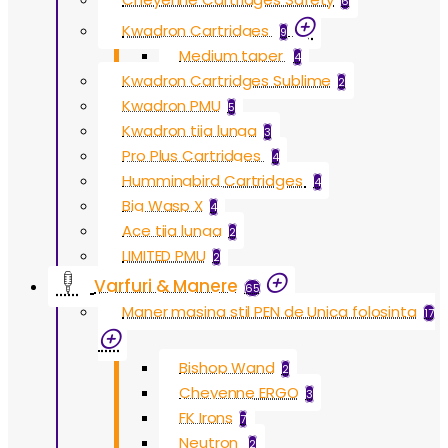
6
Kwadron Cartridges
9
Medium taper
4
Kwadron Cartridges Sublime
2
Kwadron PMU
5
Kwadron tija lunga
3
Pro Plus Cartridges
4
Hummingbird Cartridges
4
Big Wasp X
4
Ace tija lunga
2
LIMITED PMU
2
Varfuri & Manere
65
Maner masina stil PEN de Unica folosinta
17
Bishop Wand
2
Cheyenne ERGO
3
FK Irons
7
Neutron
2