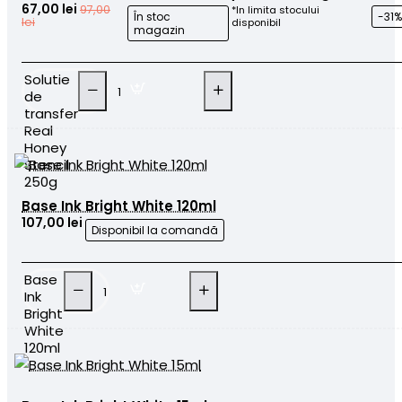
67,00 lei
97,00
*In limita stocului
În stoc
-31%
lei
disponibil
magazin
Solutie
de
transfer
Real
Honey
Stencil
250g
Base Ink Bright White 120ml
107,00 lei
Disponibil la comandă
Base
Ink
Bright
White
120ml