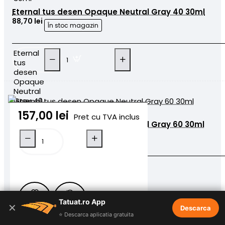
Eternal tus desen Opaque Neutral Gray 40 30ml
88,70 lei
În stoc magazin
Eternal
tus
desen
Opaque
Neutral
Gray 40
30ml
157,00 lei
Pret cu TVA inclus
Eternal tus desen Opaque Neutral Gray 60 30ml
88,70 lei
În stoc magazin
Adaugă
Eternal
tus
în Coş
desen
Opaque
Tatuat.ro App
Neutral
✕
Descarca
Gray 60
⭐ Descarca aplicatia gratuita
30ml