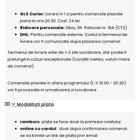
GLS Curier:
Livrare in 1 zi pentru comenzile plasate
pana la ora 20:30. Cost: 24 lei.
Ridicare personala:
Sibiu, Str. Rahovei nr. 16A (CT2).
DHL:
Pentru comenzile externe. Costul si termenul de
livrare vor fi comunicate dupa plasarea comenzii.
Termenul de livrare este de 1-2 zile lucratoare, dar poate fi
prelungit in cazuri exceptionale (conditii meteo, volum mare
de comenzi).
Comenzile plasate in afara programului (L-V 10:00 - 20:30)
vor fi procesate in urmatoarea zi lucratoare.
Modalitati plata
ramburs
: plata se face doar la primirea coletului.
online cu cardul
: doar dupa confirmarea comenzii
se va trimite un link de plata prin email