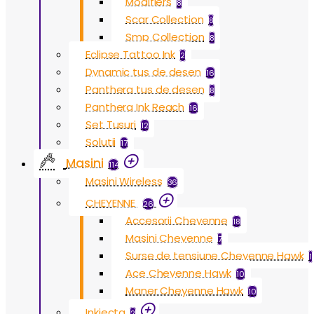
Modifiers
8
Scar Collection
8
Smp Collection
8
Eclipse Tattoo Ink
2
Dynamic tus de desen
16
Panthera tus de desen
8
Panthera Ink Reach
16
Set Tusuri
12
Solutii
17
Masini
114
Masini Wireless
36
CHEYENNE
26
Accesorii Cheyenne
18
Masini Cheyenne
7
Surse de tensiune Cheyenne Hawk
1
Ace Cheyenne Hawk
10
Maner Cheyenne Hawk
10
Inkjecta
2