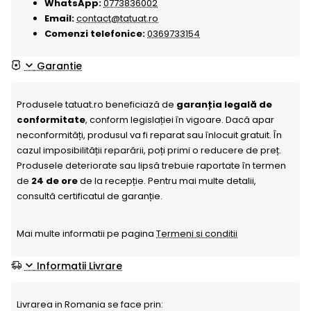
WhatsApp:
0773836002
Email:
contact@tatuat.ro
Comenzi telefonice:
0369733154
Garantie
Produsele tatuat.ro beneficiază de
garanția legală de
conformitate
, conform legislației în vigoare. Dacă apar
neconformități, produsul va fi reparat sau înlocuit gratuit. În
cazul imposibilității reparării, poți primi o reducere de preț.
Produsele deteriorate sau lipsă trebuie raportate în termen
de
24 de ore
de la recepție. Pentru mai multe detalii,
consultă certificatul de garanție.
Mai multe informatii pe pagina
Termeni si conditii
Informatii Livrare
Livrarea in Romania se face prin: