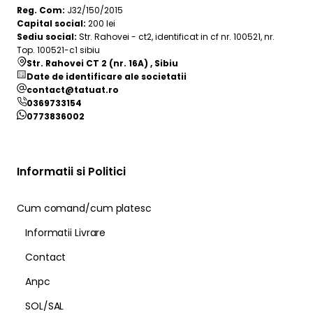
Reg. Com:
J32/150/2015
Capital social:
200 lei
Sediu social:
Str. Rahovei - ct2, identificat in cf nr. 100521, nr.
Top. 100521-c1 sibiu
Str. Rahovei CT 2 (nr. 16A) , Sibiu
Date de identificare ale societatii
contact@tatuat.ro
0369733154
0773836002
Informatii si Politici
Cum comand/cum platesc
Informatii Livrare
Contact
Anpc
SOL/SAL