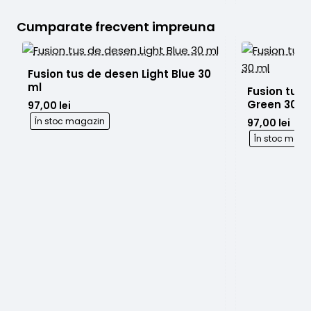
transfer
Bright
Real
White
Cumparate frecvent impreuna
Honey
120ml
Stencil
250g
Fusion tus de desen Light Blue 30 
ml 
Fusion tus
97,00 lei
În stoc magazin
97,00 lei
În stoc maga