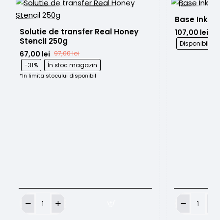
Base Ink Br
Solutie de transfer Real Honey 
107,00 lei
Stencil 250g
Disponibil l
67,00 lei
97,00 lei
-31%
În stoc magazin
*In limita stocului disponibil
Solutie
Base
de
Ink