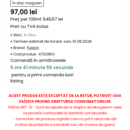
În stoc magazin
97,00 lei
Preț per 100ml: 646,67 lei
Pret cu TVA inclus
Stoc:
In Stoc
Termen estimat de livrare: Luni, 10.08.2026
Brand:
Fusion
* poza este informativa
Cod produs:
4723953
Comandă în următoarele
5
ore
41
minute
59
secunde
pentru a primi comanda luni!
Rating
ACEST PRODUS ESTE EXCEPTAT DE LA RETUR, POTRIVIT OUG
34/2014 PRIVIND DREPTURILE CONSUMATORILOR.
Potrivit ART. 16 - Sunt exceptate de la dreptul de retragere in ceea
ce priveste contractele la distanta urmatoarele:
- furnizarea de produse sigilate care nu pot fi returnate din
motive de protectie a sanatatii sau din motive de igiena