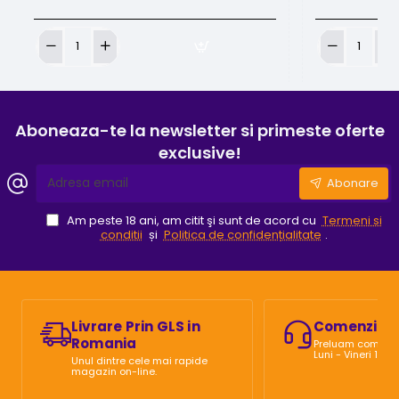
Fusion
Fusion
tus
tus
de
de
desen
desen
Light
Gama
Aboneaza-te la newsletter si primeste oferte
Blue
Green
exclusive!
30
30
Adresa
ml
ml
Abonare
email
Am peste 18 ani, am citit şi sunt de acord cu
Termeni si
conditii
și
Politica de confidențialitate
.
Livrare Prin GLS in
Comenzi Te
Romania
Preluam comenzi 
Luni - Vineri 10:0
Unul dintre cele mai rapide
magazin on-line.