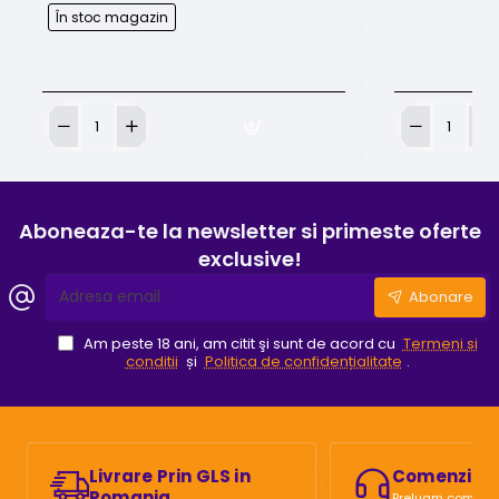
În stoc magazin
Branula
Acumulator
16G
pt
gri
masinile
Wireless
Aboneaza-te la newsletter si primeste oferte
exclusive!
Adresa
Abonare
email
Am peste 18 ani, am citit şi sunt de acord cu
Termeni si
conditii
și
Politica de confidențialitate
.
Livrare Prin GLS in
Comenzi Te
Romania
Preluam comenzi 