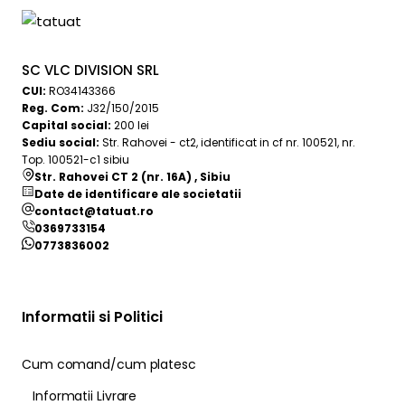
SC VLC DIVISION SRL
CUI:
RO34143366
Reg. Com:
J32/150/2015
Capital social:
200 lei
Sediu social:
Str. Rahovei - ct2, identificat in cf nr. 100521, nr.
Top. 100521-c1 sibiu
Str. Rahovei CT 2 (nr. 16A) , Sibiu
Date de identificare ale societatii
contact@tatuat.ro
0369733154
0773836002
Informatii si Politici
Cum comand/cum platesc
Informatii Livrare