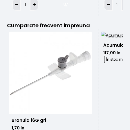
Solutie
Base
de
Ink
transfer
Bright
Real
White
Cumparate frecvent impreuna
Honey
120ml
Stencil
250g
Acumulator
117,00 lei
În stoc maga
Branula 16G gri
1,70 lei