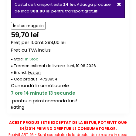
×
Costul de transport este
24 lei.
Adauga produse
de inca
300.00
lei pentru transport gratuit!
În stoc magazin
59,70 lei
Preț per 100ml: 398,00 lei
Pret cu TVA inclus
Stoc:
In Stoc
Termen estimat de livrare: Luni, 10.08.2026
Brand:
Fusion
Cod produs:
4723954
Comandă în următoarele
7
ore
14
minute
13
secunde
pentru a primi comanda luni!
Rating
ACEST PRODUS ESTE EXCEPTAT DE LA RETUR, POTRIVIT OUG
34/2014 PRIVIND DREPTURILE CONSUMATORILOR.
Potrivit ART. 16 - Sunt exceptate de la dreptul de retragere in ceea