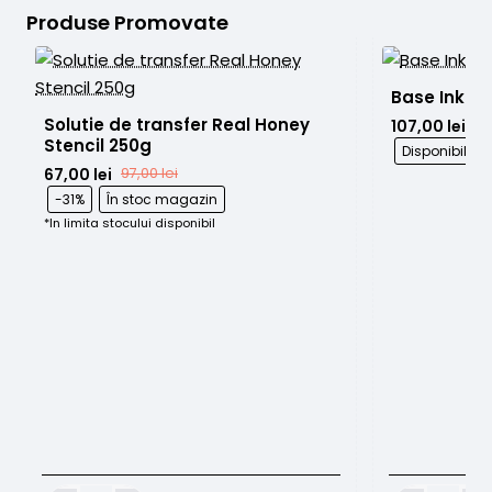
Produse Promovate
Base Ink Br
Solutie de transfer Real Honey 
107,00 lei
Stencil 250g
Disponibil l
67,00 lei
97,00 lei
-31%
În stoc magazin
*In limita stocului disponibil