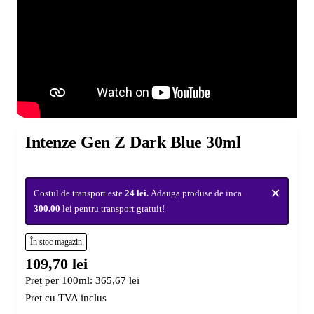
Intenze Gen Z Dark Blue 30ml
×
Costul de transport este
24 lei.
Adauga produse de inca
300.00
lei pentru transport gratuit!
În stoc magazin
109,70 lei
Preț per 100ml: 365,67 lei
Pret cu TVA inclus