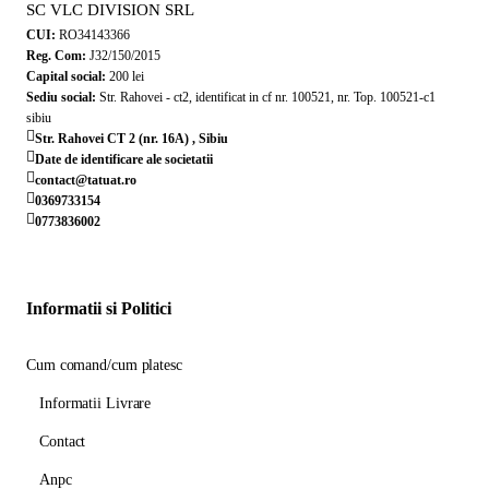
SC VLC DIVISION SRL
CUI:
RO34143366
Reg. Com:
J32/150/2015
Capital social:
200 lei
Sediu social:
Str. Rahovei - ct2, identificat in cf nr. 100521, nr. Top. 100521-c1
sibiu
Str. Rahovei CT 2 (nr. 16A) , Sibiu
Date de identificare ale societatii
contact@tatuat.ro
0369733154
0773836002
Informatii si Politici
Cum comand/cum platesc
Informatii Livrare
Contact
Anpc