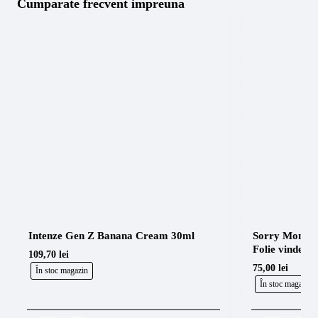
Cumparate frecvent impreuna
Honey
120ml
Stencil
250g
Intenze Gen Z Banana Cream 30ml
Sorry Mom Ta
109,70 lei
75,00 lei
În stoc magazin
În stoc magazin