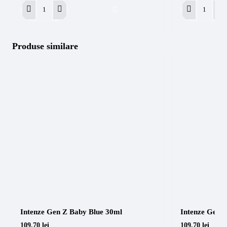
Intenze
Sorry
Gen
Mom
Z
Tattoo
Banana
Film
Produse similare
Cream
rola
30ml
2m*15cm
Folie
vindecare
tatuaj
Intenze Gen Z Baby Blue 30ml
Intenze Gen 
109,70 lei
109,70 lei