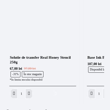
Solutie de transfer Real Honey Stencil 
Base Ink Brig
250g
107,00 lei
67,00 lei
97,00 lei
Disponibil la co
-31%
În stoc magazin
*In limita stocului disponibil
Solutie
Base
de
Ink
transfer
Bright
Real
White