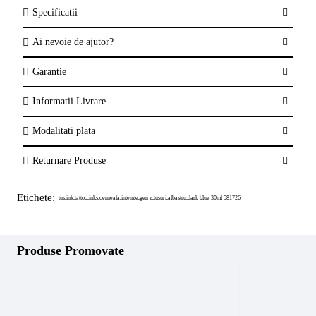
Specificatii
Ai nevoie de ajutor?
Garantie
Informatii Livrare
Modalitati plata
Returnare Produse
Etichete:
tus
ink
tattoo
inks
cerneala
intenze
gen z
tusuri
albastru
dark blue 30ml 581726
,
,
,
,
,
,
,
,
,
Produse Promovate