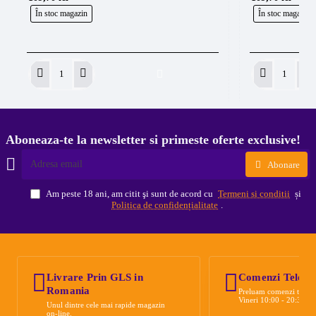
În stoc magazin
În stoc magazin
Intenze
Intenze
Gen
Gen
Z
Z
Baby
Bahama
Blue
Blue
Aboneaza-te la newsletter si primeste oferte exclusive!
30ml
30ml
Adresa
Abonare
email
Am peste 18 ani, am citit şi sunt de acord cu
Termeni si conditii
și
Politica de confidențialitate
.
Livrare Prin GLS in
Comenzi Telefon
Romania
Preluam comenzi telefo
Vineri 10:00 - 20:30
Unul dintre cele mai rapide magazin
on-line.