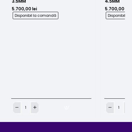
3.5MM
4.5MM
5.700,00 lei
5.700,00 lei
Disponibil la comandă
Disponibil l
CHEYENNE
CHEYENNE
SOL
SOL
NOVA
NOVA
UNLIMITED
UNLIMITED