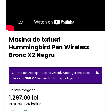
Masina de tatuat
Hummingbird Pen Wireless
* poza este informativa
Bronc X2 Negru
×
Costul de transport este
24 lei.
Adauga produse
de inca
300.00
lei pentru transport gratuit!
În stoc magazin
1.297,00 lei
Pret cu TVA inclus