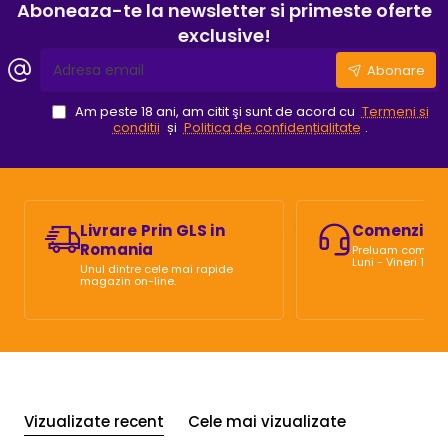
II
II
Aboneaza-te la newsletter si primeste oferte
3.5MM
4.5MM
exclusive!
Adresa
Abonare
email
Am peste 18 ani, am citit şi sunt de acord cu
Termeni si
conditii
și
Politica de confidențialitate
.
Livrare Prin GLS in
Comenzi Te
Romania
Preluam comenzi 
Luni - Vineri 10:0
Unul dintre cele mai rapide
magazin on-line.
Vizualizate recent
Cele mai vizualizate