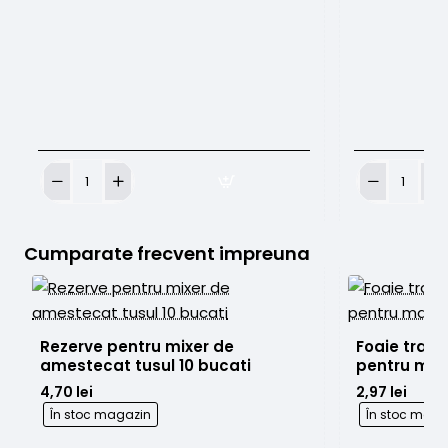
Solutie
Base
de
Ink
transfer
Bright
Real
White
Cumparate frecvent impreuna
Honey
120ml
Stencil
250g
Rezerve pentru mixer de 
Foaie trans
amestecat tusul 10 bucati
pentru ma
4,70 lei
2,97 lei
În stoc magazin
În stoc maga