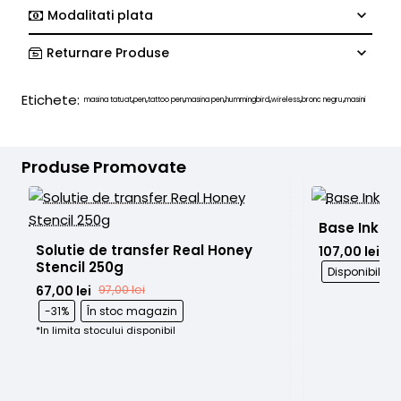
Modalitati plata
Returnare Produse
Etichete:
masina tatuat
pen
tattoo pen
masina pen
hummingbird
wireless
bronc negru
masini
,
,
,
,
,
,
,
Produse Promovate
Base Ink Br
Solutie de transfer Real Honey 
107,00 lei
Stencil 250g
Disponibil l
67,00 lei
97,00 lei
-31%
În stoc magazin
*In limita stocului disponibil