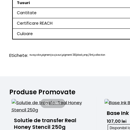
Tusuri
Cantitate
Certificare REACH
Culoare
Etichete:
nuva
color
pigment
tus
tusuri
pigmenti 330
black
smp
15ml
collection
,
,
,
,
,
,
,
,
,
Produse Promovate
Detalii
Base Ink
Solutie de transfer Real 
107,00 lei
Honey Stencil 250g
Disponibil