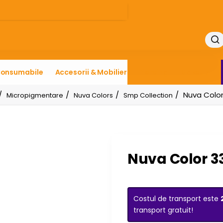
onsumabile
Accesorii & Mobilier
Piercing
Makeup
Nuva Color
Micropigmentare
Nuva Colors
Smp Collection
Nuva Color 3
Costul de transport este
transport gratuit!