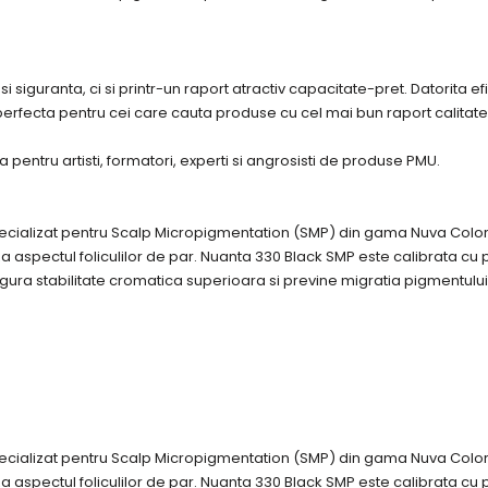
 siguranta, ci si printr-un raport atractiv capacitate-pret. Datorita ef
rfecta pentru cei care cauta produse cu cel mai bun raport calitate
pentru artisti, formatori, experti si angrosisti de produse PMU.
pecializat pentru Scalp Micropigmentation (SMP) din gama Nuva Colo
 aspectul foliculilor de par. Nuanta 330 Black SMP este calibrata cu pre
gura stabilitate cromatica superioara si previne migratia pigmentului
pecializat pentru Scalp Micropigmentation (SMP) din gama Nuva Colo
 aspectul foliculilor de par. Nuanta 330 Black SMP este calibrata cu pre