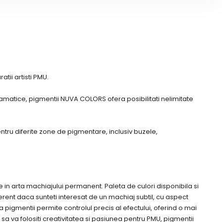
ii artisti PMU.
ramatice, pigmentii NUVA COLORS ofera posibilitati nelimitate
ntru diferite zone de pigmentare, inclusiv buzele,
 in arta machiajului permanent. Paleta de culori disponibila si
ferent daca sunteti interesat de un machiaj subtil, cu aspect
a pigmentii permite controlul precis al efectului, oferind o mai
a sa va folositi creativitatea si pasiunea pentru PMU, pigmentii