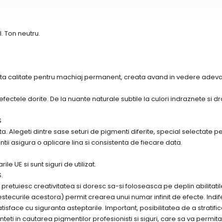
. Ton neutru.
a calitate pentru machiaj permanent, creata avand in vedere adevarat
ctele dorite. De la nuante naturale subtile la culori indraznete si d
S
 Alegeti dintre sase seturi de pigmenti diferite, special selectate pe
tii asigura o aplicare lina si consistenta de fiecare data.
 UE si sunt siguri de utilizat.
.
retuiesc creativitatea si doresc sa-si foloseasca pe deplin abilitatile
mestecurile acestora) permit crearea unui numar infinit de efecte. Indi
sface cu siguranta asteptarile. Important, posibilitatea de a stratific
nteti in cautarea pigmentilor profesionisti si siguri, care sa va permit