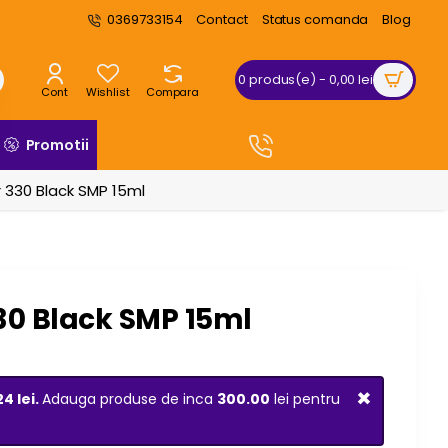
0369733154
Contact
Status comanda
Blog
0 produs(e) - 0,00 lei
Cont
Wishlist
Compara
COMANDA TELEFONIC
Promotii
0369 733 154
 330 Black SMP 15ml
30 Black SMP 15ml
×
24 lei.
Adauga produse de inca
300.00
lei pentru