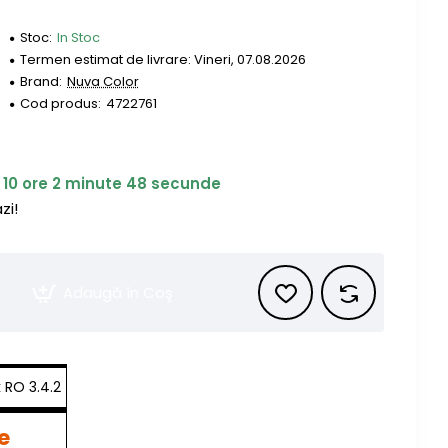
Stoc:
In Stoc
Termen estimat de livrare: Vineri, 07.08.2026
Brand:
Nuva Color
Cod produs:
4722761
10
ore
2
minute
47
secunde
zi!
Adaugă în Coş
e