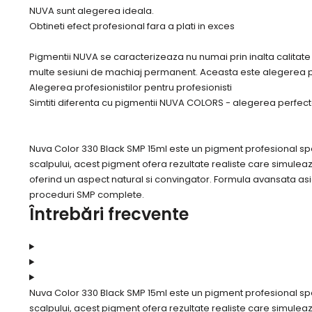
NUVA sunt alegerea ideala.
Obtineti efect profesional fara a plati in exces
Pigmentii NUVA se caracterizeaza nu numai prin inalta calitate si
multe sesiuni de machiaj permanent. Aceasta este alegerea pe
Alegerea profesionistilor pentru profesionisti
Simtiti diferenta cu pigmentii NUVA COLORS - alegerea perfecta 
Nuva Color 330 Black SMP 15ml este un pigment profesional s
scalpului, acest pigment ofera rezultate realiste care simuleaza
oferind un aspect natural si convingator. Formula avansata asi
proceduri SMP complete.
Întrebări frecvente
Nuva Color 330 Black SMP 15ml este un pigment profesional s
scalpului, acest pigment ofera rezultate realiste care simuleaza