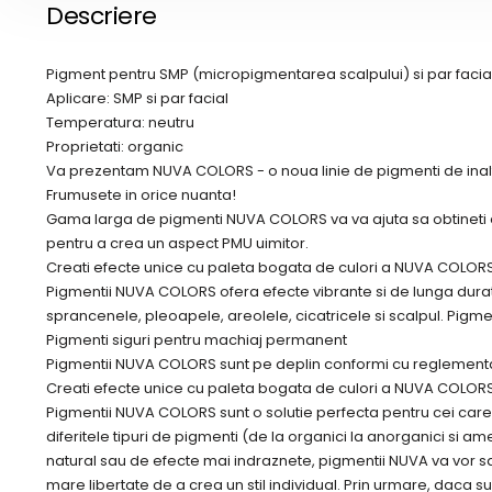
* poza este informativa
Descriere
Pigment pentru SMP (micropigmentarea scalpului) si par facial
Aplicare: SMP si par facial
Temperatura: neutru
Proprietati: organic
Va prezentam NUVA COLORS - o noua linie de pigmenti de inalt
Frumusete in orice nuanta!
Gama larga de pigmenti NUVA COLORS va va ajuta sa obtineti efe
pentru a crea un aspect PMU uimitor.
Creati efecte unice cu paleta bogata de culori a NUVA COLOR
Pigmentii NUVA COLORS ofera efecte vibrante si de lunga durata.
sprancenele, pleoapele, areolele, cicatricele si scalpul. Pigmen
Pigmenti siguri pentru machiaj permanent
Pigmentii NUVA COLORS sunt pe deplin conformi cu reglementarile
Creati efecte unice cu paleta bogata de culori a NUVA COLORS
Pigmentii NUVA COLORS sunt o solutie perfecta pentru cei care p
diferitele tipuri de pigmenti (de la organici la anorganici si a
natural sau de efecte mai indraznete, pigmentii NUVA va vor sati
mare libertate de a crea un stil individual. Prin urmare, daca su