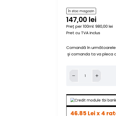
În stoc magazin
147,00 lei
Preț per 100ml: 980,00 lei
Pret cu TVA inclus
Comandă în următoarele
și comanda ta va pleca a
46.85 Lei x 4 rat