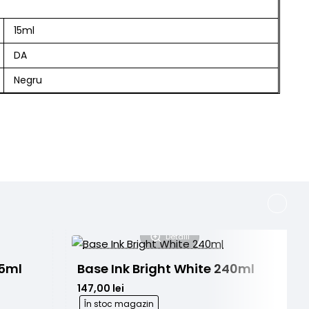
15ml
DA
Negru
Detalii
15ml
Base Ink Bright White 240ml
147,00 lei
În stoc magazin