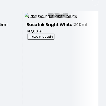
Detalii
15ml
Base Ink Bright White 240ml
147,00 lei
În stoc magazin
B
77