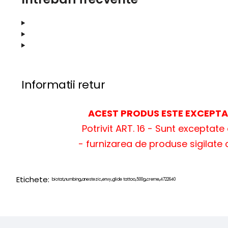
Informatii retur
ACEST PRODUS ESTE EXCEPTAT
Potrivit ART. 16 - Sunt exceptat
- furnizarea de produse sigilate 
Etichete:
biotat
numbing
anestezic
envy
glide tattoo
500g
creme
4722640
,
,
,
,
,
,
,