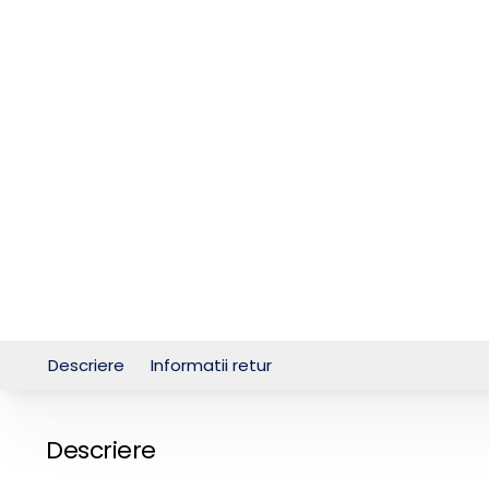
Descriere
Informatii retur
Descriere
* poza este informativa