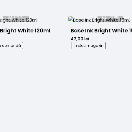
Detalii
Detalii
 Bright White 120ml
Base Ink Bright White 
47,00 lei
 la comandă
În stoc magazin