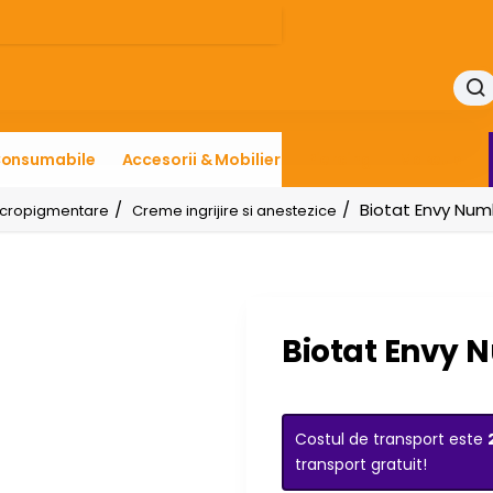
onsumabile
Accesorii & Mobilier
Piercing
Makeup
Biotat Envy Num
icropigmentare
Creme ingrijire si anestezice
Biotat Envy 
Costul de transport este
transport gratuit!