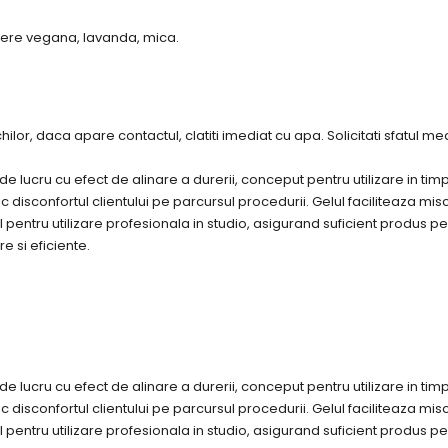
miere vegana, lavanda, mica.
lor, daca apare contactul, clatiti imediat cu apa. Solicitati sfatul med
e lucru cu efect de alinare a durerii, conceput pentru utilizare in ti
isconfortul clientului pe parcursul procedurii. Gelul faciliteaza misc
l pentru utilizare profesionala in studio, asigurand suficient produs p
e si eficiente.
e lucru cu efect de alinare a durerii, conceput pentru utilizare in ti
isconfortul clientului pe parcursul procedurii. Gelul faciliteaza misc
l pentru utilizare profesionala in studio, asigurand suficient produs p