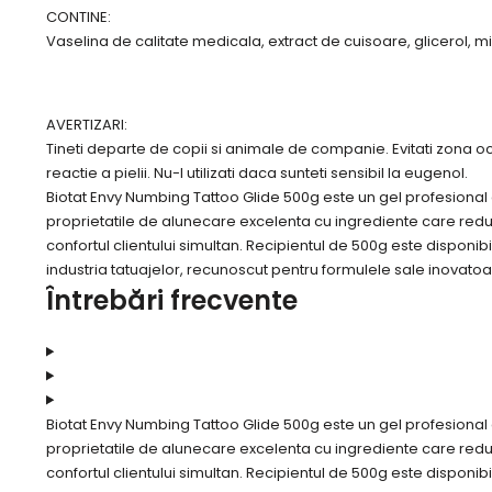
CONTINE:
Vaselina de calitate medicala, extract de cuisoare, glicerol, 
AVERTIZARI:
Tineti departe de copii si animale de companie. Evitati zona ochi
reactie a pielii. Nu-l utilizati daca sunteti sensibil la eugenol.
Biotat Envy Numbing Tattoo Glide 500g este un gel profesional d
proprietatile de alunecare excelenta cu ingrediente care reduc d
confortul clientului simultan. Recipientul de 500g este disponibi
industria tatuajelor, recunoscut pentru formulele sale inovatoar
Întrebări frecvente
Biotat Envy Numbing Tattoo Glide 500g este un gel profesional d
proprietatile de alunecare excelenta cu ingrediente care reduc d
confortul clientului simultan. Recipientul de 500g este disponibi