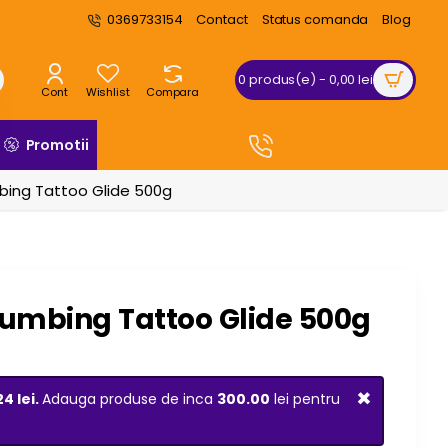
0369733154
Contact
Status comanda
Blog
0 produs(e) - 0,00 lei
Cont
Wishlist
Compara
COMANDA TELEFONIC
Promotii
0369 733 154
bing Tattoo Glide 500g
Numbing Tattoo Glide 500g
×
24 lei.
Adauga produse de inca
300.00
lei pentru