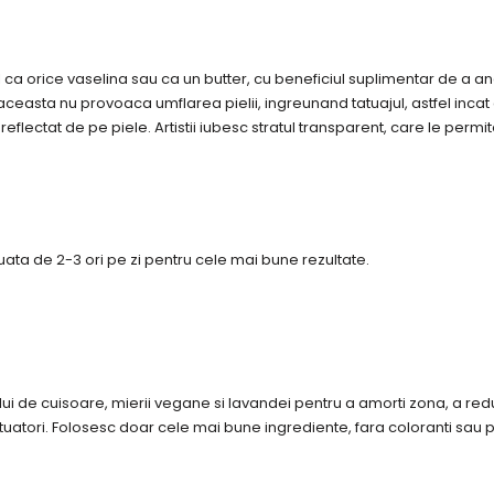
ti-l ca orice vaselina sau ca un butter, cu beneficiul suplimentar de a
sta nu provoaca umflarea pielii, ingreunand tatuajul, astfel incat clie
flectat de pe piele. Artistii iubesc stratul transparent, care le permit
tatuata de 2-3 ori pe zi pentru cele mai bune rezultate.
lui de cuisoare, mierii vegane si lavandei pentru a amorti zona, a red
tatuatori. Folosesc doar cele mai bune ingrediente, fara coloranti sau pa