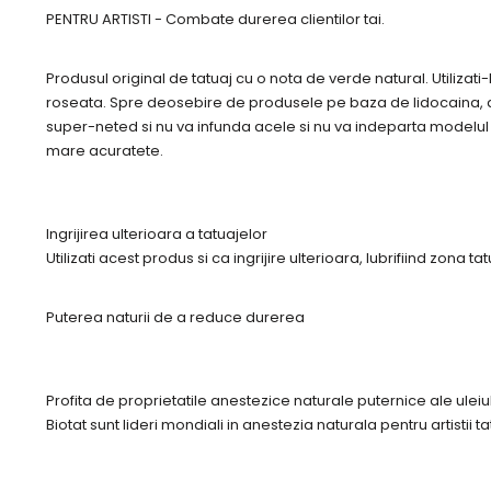
PENTRU ARTISTI - Combate durerea clientilor tai.
Produsul original de tatuaj cu o nota de verde natural. Utiliza
roseata. Spre deosebire de produsele pe baza de lidocaina, acea
super-neted si nu va infunda acele si nu va indeparta modelul re
mare acuratete.
Ingrijirea ulterioara a tatuajelor
Utilizati acest produs si ca ingrijire ulterioara, lubrifiind zona 
Puterea naturii de a reduce durerea
Profita de proprietatile anestezice naturale puternice ale uleiu
Biotat sunt lideri mondiali in anestezia naturala pentru artistii 