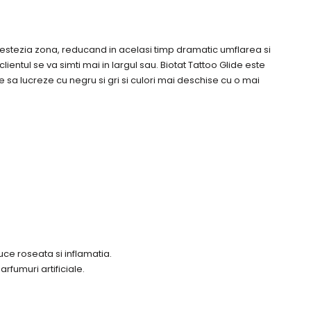
 anestezia zona, reducand in acelasi timp dramatic umflarea si
ntul se va simti mai in largul sau. Biotat Tattoo Glide este
e sa lucreze cu negru si gri si culori mai deschise cu o mai
uce roseata si inflamatia.
rfumuri artificiale.